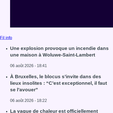
Fil info
Une explosion provoque un incendie dans
une maison à Woluwe-Saint-Lambert
06 août 2026 - 18:41
Lire l'article Une explosion provoque un incendie dans 
À Bruxelles, le blocus s’invite dans des
lieux insolites : “C’est exceptionnel, il faut
se l’avouer”
06 août 2026 - 18:22
Lire l'article À Bruxelles, le blocus s’invite dans des lieux i
La vague de chaleur est officiellement