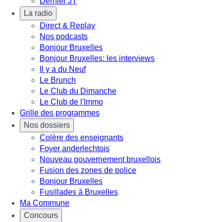
Dernier JT
La radio
Direct & Replay
Nos podcasts
Bonjour Bruxelles
Bonjour Bruxelles: les interviews
Il y a du Neuf
Le Brunch
Le Club du Dimanche
Le Club de l'Immo
Grille des programmes
Nos dossiers
Colère des enseignants
Foyer anderlechtois
Nouveau gouvernement bruxellois
Fusion des zones de police
Bonjour Bruxelles
Fusillades à Bruxelles
Ma Commune
Concours