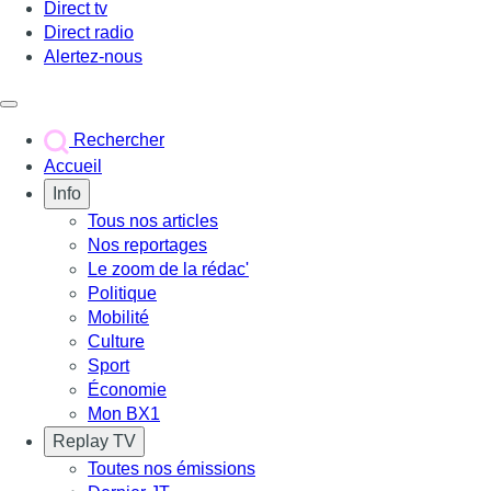
Direct tv
Direct radio
Alertez-nous
Déclencher le menu
Rechercher
Accueil
Info
Tous nos articles
Nos reportages
Le zoom de la rédac'
Politique
Mobilité
Culture
Sport
Économie
Mon BX1
Replay TV
Toutes nos émissions