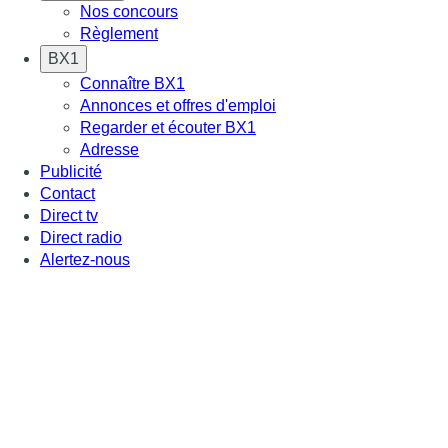
Nos concours
Règlement
BX1
Connaître BX1
Annonces et offres d'emploi
Regarder et écouter BX1
Adresse
Publicité
Contact
Direct tv
Direct radio
Alertez-nous