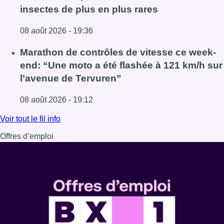
insectes de plus en plus rares
08 août 2026 - 19:36
Lire l'article Au Moeraske, Bart Hanssens recense des ins
Marathon de contrôles de vitesse ce week-
end: “Une moto a été flashée à 121 km/h sur
l’avenue de Tervuren”
08 août 2026 - 19:12
Lire l'article Marathon de contrôles de vitesse ce week-e
Voir tout le fil info
Offres d’emploi