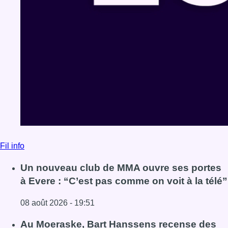
Fil info
Un nouveau club de MMA ouvre ses portes
à Evere : “C’est pas comme on voit à la télé”
08 août 2026 - 19:51
Lire l'article Un nouveau club de MMA ouvre ses portes à E
Au Moeraske, Bart Hanssens recense des