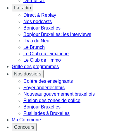
Dernier JT
La radio
Direct & Replay
Nos podcasts
Bonjour Bruxelles
Bonjour Bruxelles: les interviews
Il y a du Neuf
Le Brunch
Le Club du Dimanche
Le Club de l'Immo
Grille des programmes
Nos dossiers
Colère des enseignants
Foyer anderlechtois
Nouveau gouvernement bruxellois
Fusion des zones de police
Bonjour Bruxelles
Fusillades à Bruxelles
Ma Commune
Concours