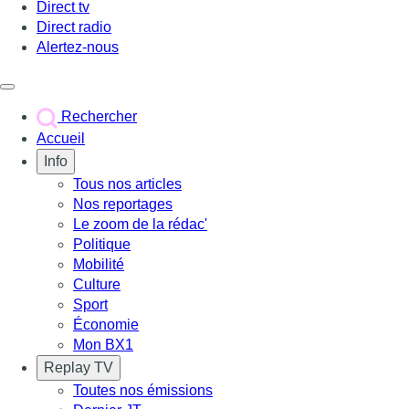
Direct tv
Direct radio
Alertez-nous
Déclencher le menu
Rechercher
Accueil
Info
Tous nos articles
Nos reportages
Le zoom de la rédac'
Politique
Mobilité
Culture
Sport
Économie
Mon BX1
Replay TV
Toutes nos émissions