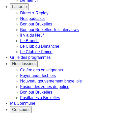
Dernier JT
La radio
Direct & Replay
Nos podcasts
Bonjour Bruxelles
Bonjour Bruxelles: les interviews
Il y a du Neuf
Le Brunch
Le Club du Dimanche
Le Club de l'Immo
Grille des programmes
Nos dossiers
Colère des enseignants
Foyer anderlechtois
Nouveau gouvernement bruxellois
Fusion des zones de police
Bonjour Bruxelles
Fusillades à Bruxelles
Ma Commune
Concours