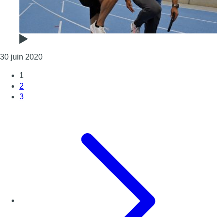
Consulter l'article "Athlétisme : les frères Borlée 
30 juin 2020
1
2
3
Page suivante