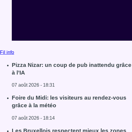
Fil info
Pizza Nizar: un coup de pub inattendu grâce
à l’IA
07 août 2026 - 18:31
Lire l'article Pizza Nizar: un coup de pub inattendu grâce à
Foire du Midi: les visiteurs au rendez-vous
grâce à la météo
07 août 2026 - 18:14
Lire l'article Foire du Midi: les visiteurs au rendez-vous g
Les Bruxellois respectent mieux les zones