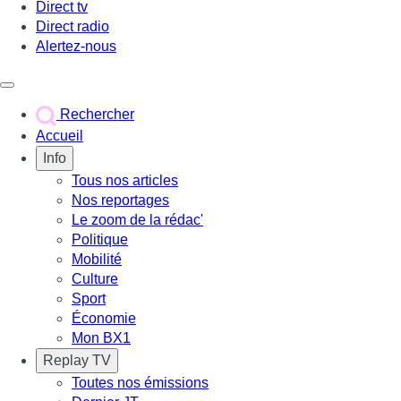
Direct tv
Direct radio
Alertez-nous
Déclencher le menu
Rechercher
Accueil
Info
Tous nos articles
Nos reportages
Le zoom de la rédac'
Politique
Mobilité
Culture
Sport
Économie
Mon BX1
Replay TV
Toutes nos émissions