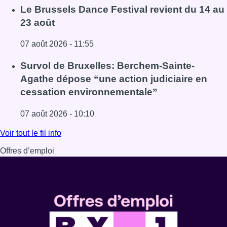
Lire l'article Berchem-Sainte-Agathe: un tram déraille à l’
Le Brussels Dance Festival revient du 14 au
23 août
07 août 2026 - 11:55
Lire l'article Le Brussels Dance Festival revient du 14 au 
Survol de Bruxelles: Berchem-Sainte-
Agathe dépose “une action judiciaire en
cessation environnementale”
07 août 2026 - 10:10
Lire l'article Survol de Bruxelles: Berchem-Sainte-Agathe
Voir tout le fil info
Offres d’emploi