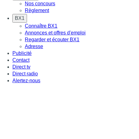
Nos concours
Règlement
BX1
Connaître BX1
Annonces et offres d'emploi
Regarder et écouter BX1
Adresse
Publicité
Contact
Direct tv
Direct radio
Alertez-nous