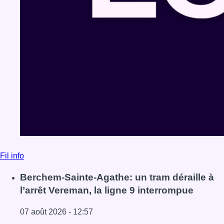
Fil info
Berchem-Sainte-Agathe: un tram déraille à
l’arrêt Vereman, la ligne 9 interrompue
07 août 2026 - 12:57