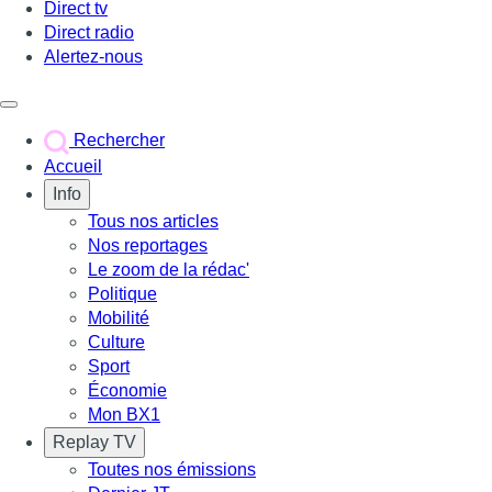
Direct tv
Direct radio
Alertez-nous
Déclencher le menu
Rechercher
Accueil
Info
Tous nos articles
Nos reportages
Le zoom de la rédac'
Politique
Mobilité
Culture
Sport
Économie
Mon BX1
Replay TV
Toutes nos émissions