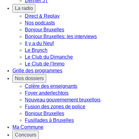
Dernier JT
La radio
Direct & Replay
Nos podcasts
Bonjour Bruxelles
Bonjour Bruxelles: les interviews
Il y a du Neuf
Le Brunch
Le Club du Dimanche
Le Club de l'Immo
Grille des programmes
Nos dossiers
Colère des enseignants
Foyer anderlechtois
Nouveau gouvernement bruxellois
Fusion des zones de police
Bonjour Bruxelles
Fusillades à Bruxelles
Ma Commune
Concours