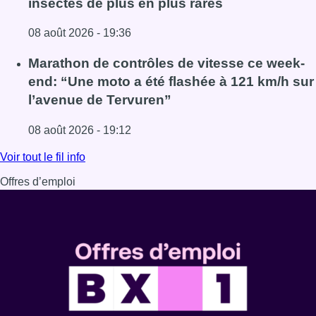
insectes de plus en plus rares
08 août 2026 - 19:36
Lire l'article Au Moeraske, Bart Hanssens recense des ins
Marathon de contrôles de vitesse ce week-
end: “Une moto a été flashée à 121 km/h sur
l’avenue de Tervuren”
08 août 2026 - 19:12
Lire l'article Marathon de contrôles de vitesse ce week-e
Voir tout le fil info
Offres d’emploi