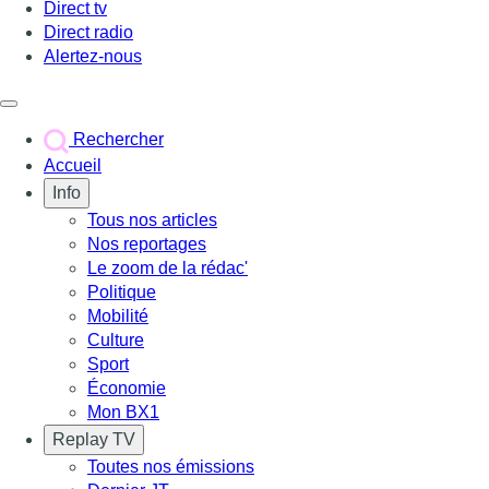
Direct tv
Direct radio
Alertez-nous
Déclencher le menu
Rechercher
Accueil
Info
Tous nos articles
Nos reportages
Le zoom de la rédac'
Politique
Mobilité
Culture
Sport
Économie
Mon BX1
Replay TV
Toutes nos émissions