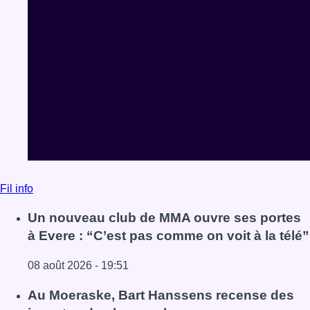
Fil info
Un nouveau club de MMA ouvre ses portes
à Evere : “C’est pas comme on voit à la télé”
08 août 2026 - 19:51
Lire l'article Un nouveau club de MMA ouvre ses portes à E
Au Moeraske, Bart Hanssens recense des