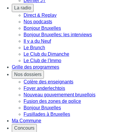
Dernier JT
La radio
Direct & Replay
Nos podcasts
Bonjour Bruxelles
Bonjour Bruxelles: les interviews
Il y a du Neuf
Le Brunch
Le Club du Dimanche
Le Club de l'Immo
Grille des programmes
Nos dossiers
Colère des enseignants
Foyer anderlechtois
Nouveau gouvernement bruxellois
Fusion des zones de police
Bonjour Bruxelles
Fusillades à Bruxelles
Ma Commune
Concours