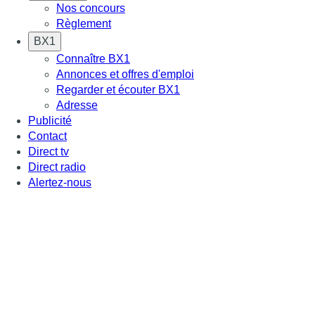
Nos concours
Règlement
BX1
Connaître BX1
Annonces et offres d'emploi
Regarder et écouter BX1
Adresse
Publicité
Contact
Direct tv
Direct radio
Alertez-nous