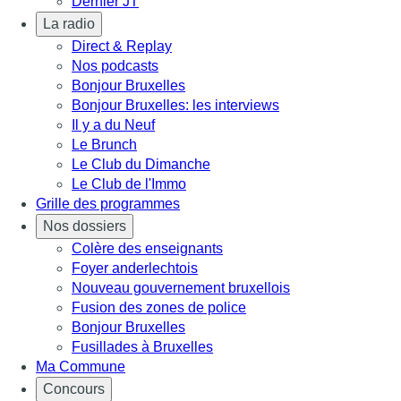
Dernier JT
La radio
Direct & Replay
Nos podcasts
Bonjour Bruxelles
Bonjour Bruxelles: les interviews
Il y a du Neuf
Le Brunch
Le Club du Dimanche
Le Club de l'Immo
Grille des programmes
Nos dossiers
Colère des enseignants
Foyer anderlechtois
Nouveau gouvernement bruxellois
Fusion des zones de police
Bonjour Bruxelles
Fusillades à Bruxelles
Ma Commune
Concours