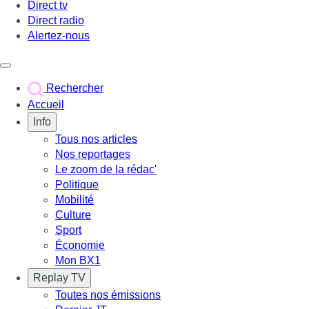
Direct tv
Direct radio
Alertez-nous
Déclencher le menu
Rechercher
Accueil
Info
Tous nos articles
Nos reportages
Le zoom de la rédac'
Politique
Mobilité
Culture
Sport
Économie
Mon BX1
Replay TV
Toutes nos émissions