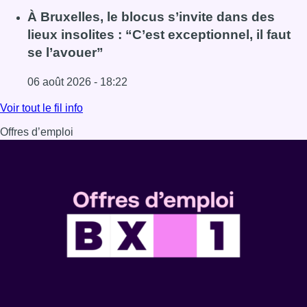
Lire l'article Une explosion provoque un incendie dans 
À Bruxelles, le blocus s’invite dans des
lieux insolites : “C’est exceptionnel, il faut
se l’avouer”
06 août 2026 - 18:22
Lire l'article À Bruxelles, le blocus s’invite dans des lieux i
Voir tout le fil info
Offres d’emploi