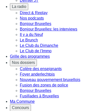
Dernier JT
La radio
Direct & Replay
Nos podcasts
Bonjour Bruxelles
Bonjour Bruxelles: les interviews
Il y a du Neuf
Le Brunch
Le Club du Dimanche
Le Club de l'Immo
Grille des programmes
Nos dossiers
Colère des enseignants
Foyer anderlechtois
Nouveau gouvernement bruxellois
Fusion des zones de police
Bonjour Bruxelles
Fusillades à Bruxelles
Ma Commune
Concours