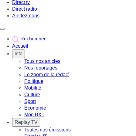
Direct tv
Direct radio
Alertez-nous
Déclencher le menu
Rechercher
Accueil
Info
Tous nos articles
Nos reportages
Le zoom de la rédac'
Politique
Mobilité
Culture
Sport
Économie
Mon BX1
Replay TV
Toutes nos émissions