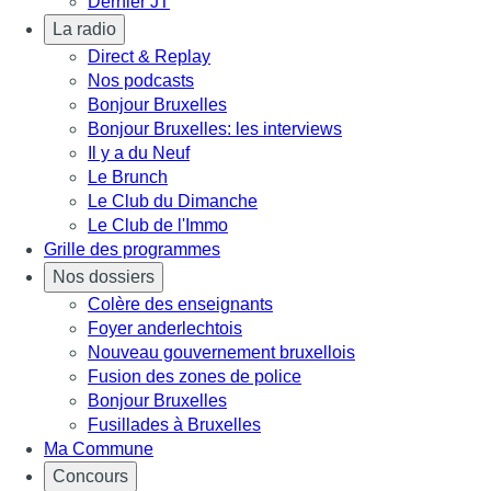
Dernier JT
La radio
Direct & Replay
Nos podcasts
Bonjour Bruxelles
Bonjour Bruxelles: les interviews
Il y a du Neuf
Le Brunch
Le Club du Dimanche
Le Club de l'Immo
Grille des programmes
Nos dossiers
Colère des enseignants
Foyer anderlechtois
Nouveau gouvernement bruxellois
Fusion des zones de police
Bonjour Bruxelles
Fusillades à Bruxelles
Ma Commune
Concours