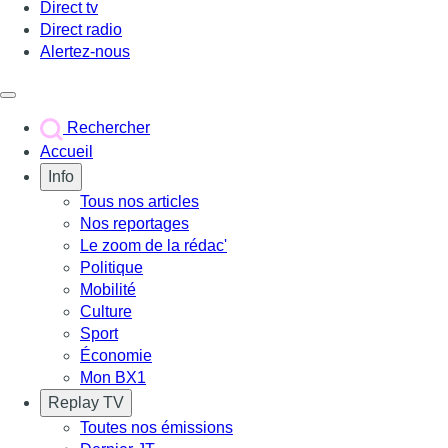
Direct tv
Direct radio
Alertez-nous
Déclencher le menu
Rechercher
Accueil
Info
Tous nos articles
Nos reportages
Le zoom de la rédac'
Politique
Mobilité
Culture
Sport
Économie
Mon BX1
Replay TV
Toutes nos émissions