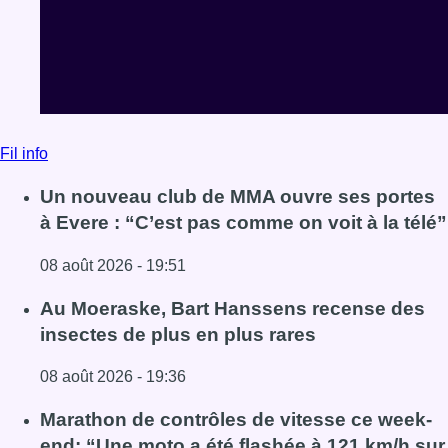
Fil info
Un nouveau club de MMA ouvre ses portes
à Evere : “C’est pas comme on voit à la télé”
08 août 2026 - 19:51
Lire l'article Un nouveau club de MMA ouvre ses portes à E
Au Moeraske, Bart Hanssens recense des
insectes de plus en plus rares
08 août 2026 - 19:36
Lire l'article Au Moeraske, Bart Hanssens recense des ins
Marathon de contrôles de vitesse ce week-
end: “Une moto a été flashée à 121 km/h sur