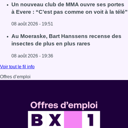
Lire l'article Deux personnes hospitalisées après un inc
Un nouveau club de MMA ouvre ses portes
à Evere : “C’est pas comme on voit à la télé”
08 août 2026 - 19:51
Lire l'article Un nouveau club de MMA ouvre ses portes à E
Au Moeraske, Bart Hanssens recense des
insectes de plus en plus rares
08 août 2026 - 19:36
Lire l'article Au Moeraske, Bart Hanssens recense des ins
Voir tout le fil info
Offres d’emploi