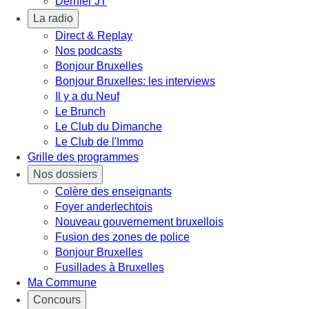
Dernier JT
La radio
Direct & Replay
Nos podcasts
Bonjour Bruxelles
Bonjour Bruxelles: les interviews
Il y a du Neuf
Le Brunch
Le Club du Dimanche
Le Club de l'Immo
Grille des programmes
Nos dossiers
Colère des enseignants
Foyer anderlechtois
Nouveau gouvernement bruxellois
Fusion des zones de police
Bonjour Bruxelles
Fusillades à Bruxelles
Ma Commune
Concours