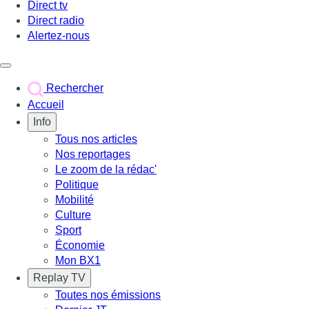
Direct tv
Direct radio
Alertez-nous
Déclencher le menu
Rechercher
Accueil
Info
Tous nos articles
Nos reportages
Le zoom de la rédac'
Politique
Mobilité
Culture
Sport
Économie
Mon BX1
Replay TV
Toutes nos émissions