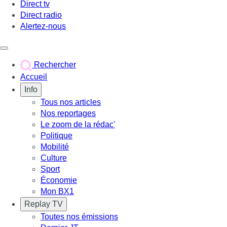
Direct tv
Direct radio
Alertez-nous
Déclencher le menu
Rechercher
Accueil
Info
Tous nos articles
Nos reportages
Le zoom de la rédac'
Politique
Mobilité
Culture
Sport
Économie
Mon BX1
Replay TV
Toutes nos émissions