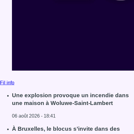
Fil info
Une explosion provoque un incendie dans
une maison à Woluwe-Saint-Lambert
06 août 2026 - 18:41
Lire l'article Une explosion provoque un incendie dans 
À Bruxelles, le blocus s’invite dans des