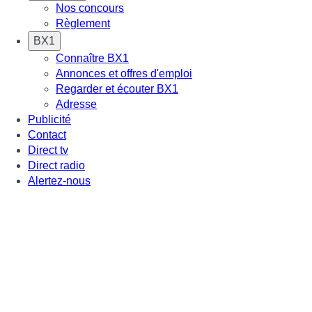
Nos concours
Règlement
BX1
Connaître BX1
Annonces et offres d'emploi
Regarder et écouter BX1
Adresse
Publicité
Contact
Direct tv
Direct radio
Alertez-nous