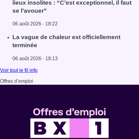
lieux insolites : “C’est exceptionnel, il faut
se l’avouer”
06 août 2026 - 18:22
Lire l'article À Bruxelles, le blocus s’invite dans des lieux i
La vague de chaleur est officiellement
terminée
06 août 2026 - 18:13
Lire l'article La vague de chaleur est officiellement termin
Voir tout le fil info
Offres d’emploi