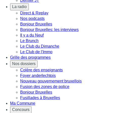
Dernier JT
La radio
Direct & Replay
Nos podcasts
Bonjour Bruxelles
Bonjour Bruxelles: les interviews
Il y a du Neuf
Le Brunch
Le Club du Dimanche
Le Club de l'Immo
Grille des programmes
Nos dossiers
Colère des enseignants
Foyer anderlechtois
Nouveau gouvernement bruxellois
Fusion des zones de police
Bonjour Bruxelles
Fusillades à Bruxelles
Ma Commune
Concours