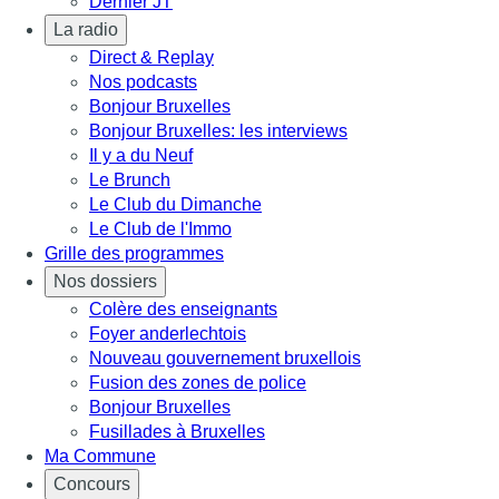
Dernier JT
La radio
Direct & Replay
Nos podcasts
Bonjour Bruxelles
Bonjour Bruxelles: les interviews
Il y a du Neuf
Le Brunch
Le Club du Dimanche
Le Club de l'Immo
Grille des programmes
Nos dossiers
Colère des enseignants
Foyer anderlechtois
Nouveau gouvernement bruxellois
Fusion des zones de police
Bonjour Bruxelles
Fusillades à Bruxelles
Ma Commune
Concours