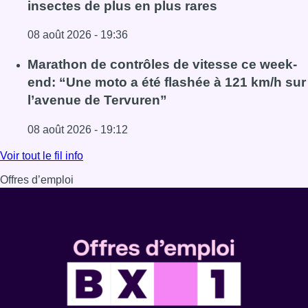
insectes de plus en plus rares
08 août 2026 - 19:36
Lire l'article Au Moeraske, Bart Hanssens recense des ins
Marathon de contrôles de vitesse ce week-
end: “Une moto a été flashée à 121 km/h sur
l’avenue de Tervuren”
08 août 2026 - 19:12
Lire l'article Marathon de contrôles de vitesse ce week-e
Voir tout le fil info
Offres d’emploi