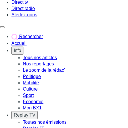
Direct tv
Direct radio
Alertez-nous
Déclencher le menu
Rechercher
Accueil
Info
Tous nos articles
Nos reportages
Le zoom de la rédac'
Politique
Mobilité
Culture
Sport
Économie
Mon BX1
Replay TV
Toutes nos émissions