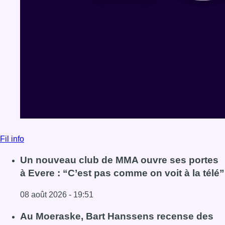
Fil info
Un nouveau club de MMA ouvre ses portes
à Evere : “C’est pas comme on voit à la télé”
08 août 2026 - 19:51
Lire l'article Un nouveau club de MMA ouvre ses portes à E
Au Moeraske, Bart Hanssens recense des