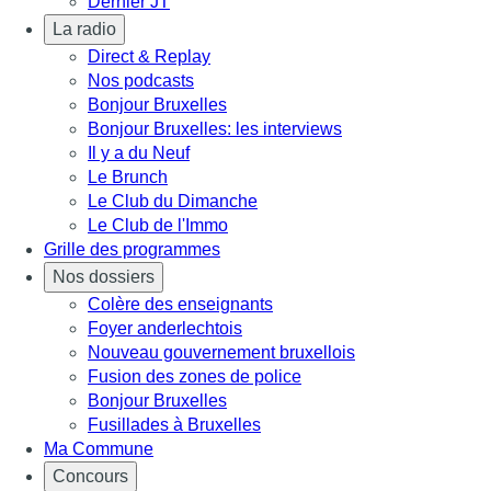
Dernier JT
La radio
Direct & Replay
Nos podcasts
Bonjour Bruxelles
Bonjour Bruxelles: les interviews
Il y a du Neuf
Le Brunch
Le Club du Dimanche
Le Club de l'Immo
Grille des programmes
Nos dossiers
Colère des enseignants
Foyer anderlechtois
Nouveau gouvernement bruxellois
Fusion des zones de police
Bonjour Bruxelles
Fusillades à Bruxelles
Ma Commune
Concours