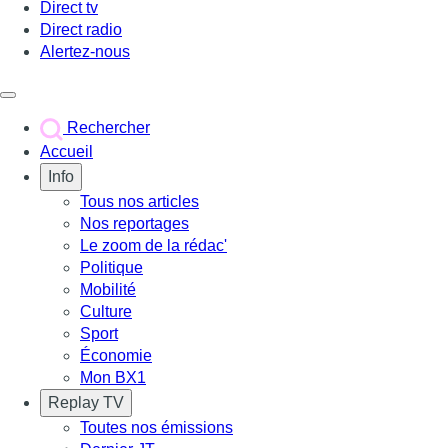
Direct tv
Direct radio
Alertez-nous
Déclencher le menu
Rechercher
Accueil
Info
Tous nos articles
Nos reportages
Le zoom de la rédac'
Politique
Mobilité
Culture
Sport
Économie
Mon BX1
Replay TV
Toutes nos émissions