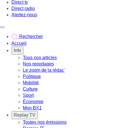
Direct tv
Direct radio
Alertez-nous
Déclencher le menu
Rechercher
Accueil
Info
Tous nos articles
Nos reportages
Le zoom de la rédac'
Politique
Mobilité
Culture
Sport
Économie
Mon BX1
Replay TV
Toutes nos émissions