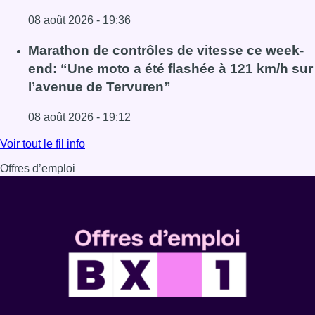
08 août 2026 - 19:36
Lire l'article Au Moeraske, Bart Hanssens recense des ins
Marathon de contrôles de vitesse ce week-
end: “Une moto a été flashée à 121 km/h sur
l’avenue de Tervuren”
08 août 2026 - 19:12
Lire l'article Marathon de contrôles de vitesse ce week-e
Voir tout le fil info
Offres d’emploi