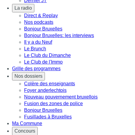
Dernier JT
La radio
Direct & Replay
Nos podcasts
Bonjour Bruxelles
Bonjour Bruxelles: les interviews
Il y a du Neuf
Le Brunch
Le Club du Dimanche
Le Club de l'Immo
Grille des programmes
Nos dossiers
Colère des enseignants
Foyer anderlechtois
Nouveau gouvernement bruxellois
Fusion des zones de police
Bonjour Bruxelles
Fusillades à Bruxelles
Ma Commune
Concours