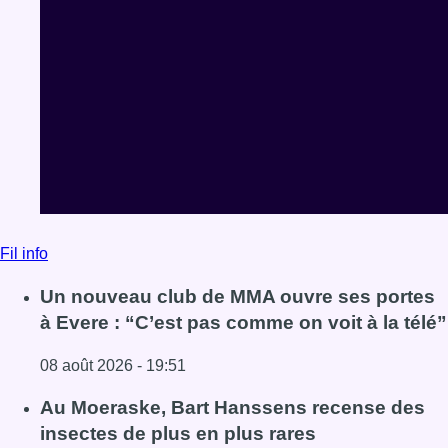
Fil info
Un nouveau club de MMA ouvre ses portes
à Evere : “C’est pas comme on voit à la télé”
08 août 2026 - 19:51
Lire l'article Un nouveau club de MMA ouvre ses portes à E
Au Moeraske, Bart Hanssens recense des
insectes de plus en plus rares