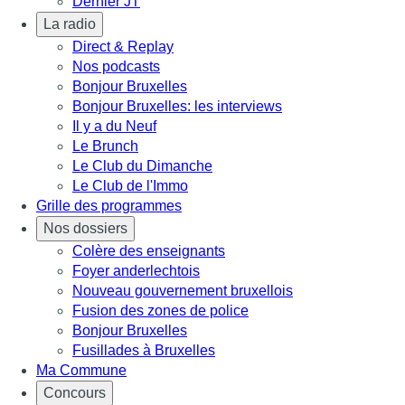
Dernier JT
La radio
Direct & Replay
Nos podcasts
Bonjour Bruxelles
Bonjour Bruxelles: les interviews
Il y a du Neuf
Le Brunch
Le Club du Dimanche
Le Club de l'Immo
Grille des programmes
Nos dossiers
Colère des enseignants
Foyer anderlechtois
Nouveau gouvernement bruxellois
Fusion des zones de police
Bonjour Bruxelles
Fusillades à Bruxelles
Ma Commune
Concours