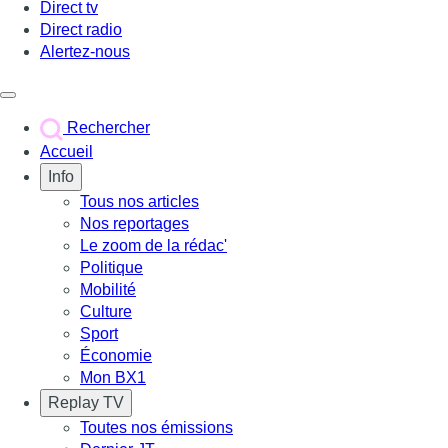
Direct tv
Direct radio
Alertez-nous
Déclencher le menu
Rechercher
Accueil
Info
Tous nos articles
Nos reportages
Le zoom de la rédac'
Politique
Mobilité
Culture
Sport
Économie
Mon BX1
Replay TV
Toutes nos émissions