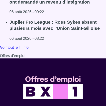
ont demandé un revenu d’intégration
06 août 2026 - 09:22
Lire l'article Plus de la moitié des exclus du chômage on
Jupiler Pro League : Ross Sykes absent
plusieurs mois avec l’Union Saint-Gilloise
06 août 2026 - 08:22
Lire l'article Jupiler Pro League : Ross Sykes absent plus
Voir tout le fil info
Offres d’emploi