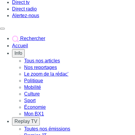
Direct tv
Direct radio
Alertez-nous
Déclencher le menu
Rechercher
Accueil
Info
Tous nos articles
Nos reportages
Le zoom de la rédac'
Politique
Mobilité
Culture
Sport
Économie
Mon BX1
Replay TV
Toutes nos émissions