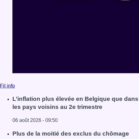
Fil info
L’inflation plus élevée en Belgique que dans
les pays voisins au 2e trimestre
06 août 2026 - 09:50
Lire l'article L’inflation plus élevée en Belgique que dans 
Plus de la moitié des exclus du chômage