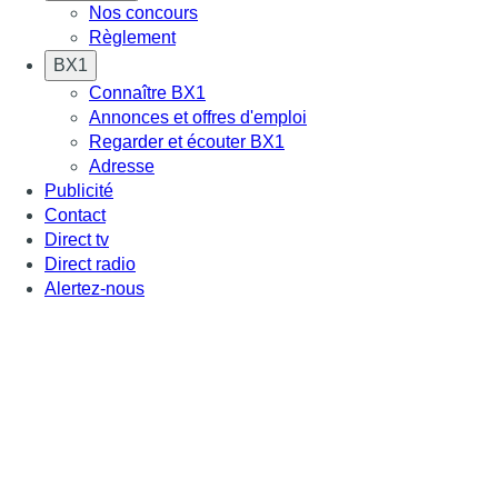
Nos concours
Règlement
BX1
Connaître BX1
Annonces et offres d'emploi
Regarder et écouter BX1
Adresse
Publicité
Contact
Direct tv
Direct radio
Alertez-nous