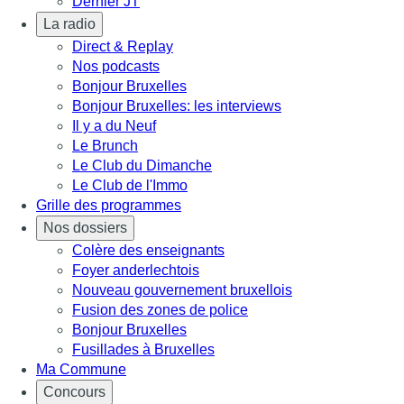
Dernier JT
La radio
Direct & Replay
Nos podcasts
Bonjour Bruxelles
Bonjour Bruxelles: les interviews
Il y a du Neuf
Le Brunch
Le Club du Dimanche
Le Club de l'Immo
Grille des programmes
Nos dossiers
Colère des enseignants
Foyer anderlechtois
Nouveau gouvernement bruxellois
Fusion des zones de police
Bonjour Bruxelles
Fusillades à Bruxelles
Ma Commune
Concours