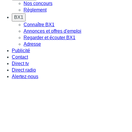
Nos concours
Règlement
BX1
Connaître BX1
Annonces et offres d'emploi
Regarder et écouter BX1
Adresse
Publicité
Contact
Direct tv
Direct radio
Alertez-nous