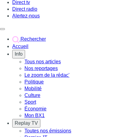
Direct tv
Direct radio
Alertez-nous
Déclencher le menu
Rechercher
Accueil
Info
Tous nos articles
Nos reportages
Le zoom de la rédac'
Politique
Mobilité
Culture
Sport
Économie
Mon BX1
Replay TV
Toutes nos émissions