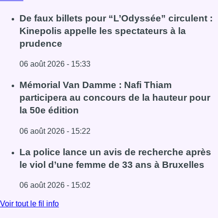
De faux billets pour “L’Odyssée” circulent :
Kinepolis appelle les spectateurs à la
prudence
06 août 2026 - 15:33
Lire l'article De faux billets pour “L’Odyssée” circulent : 
Mémorial Van Damme : Nafi Thiam
participera au concours de la hauteur pour
la 50e édition
06 août 2026 - 15:22
Lire l'article Mémorial Van Damme : Nafi Thiam participer
La police lance un avis de recherche après
le viol d’une femme de 33 ans à Bruxelles
06 août 2026 - 15:02
Lire l'article La police lance un avis de recherche après 
Voir tout le fil info