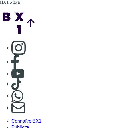
BX1 2026
Back to top
Consulter page Instagram
Consulter page Facebook
Consulter Youtube
Consulter TikTok
Nous rejoindre sur Whatsapp
S'abonner à notre newsletter
Connaître BX1
Publicité