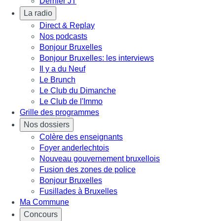
Dernier JT
La radio
Direct & Replay
Nos podcasts
Bonjour Bruxelles
Bonjour Bruxelles: les interviews
Il y a du Neuf
Le Brunch
Le Club du Dimanche
Le Club de l'Immo
Grille des programmes
Nos dossiers
Colère des enseignants
Foyer anderlechtois
Nouveau gouvernement bruxellois
Fusion des zones de police
Bonjour Bruxelles
Fusillades à Bruxelles
Ma Commune
Concours