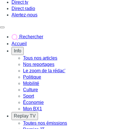
Direct tv
Direct radio
Alertez-nous
Déclencher le menu
Rechercher
Accueil
Info
Tous nos articles
Nos reportages
Le zoom de la rédac'
Politique
Mobilité
Culture
Sport
Économie
Mon BX1
Replay TV
Toutes nos émissions