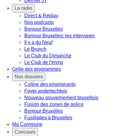
Dernier JT
La radio
Direct & Replay
Nos podcasts
Bonjour Bruxelles
Bonjour Bruxelles: les interviews
Il y a du Neuf
Le Brunch
Le Club du Dimanche
Le Club de l'Immo
Grille des programmes
Nos dossiers
Colère des enseignants
Foyer anderlechtois
Nouveau gouvernement bruxellois
Fusion des zones de police
Bonjour Bruxelles
Fusillades à Bruxelles
Ma Commune
Concours