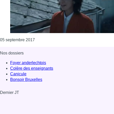
Consulter l'article "Les Intergalactic Lovers
05 septembre 2017
Nos dossiers
Foyer anderlechtois
Colère des enseignants
Canicule
Bonsoir Bruxelles
Dernier JT
Voir le dernier JT