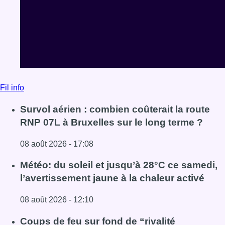
Fil info
Survol aérien : combien coûterait la route
RNP 07L à Bruxelles sur le long terme ?
08 août 2026 - 17:08
Lire l'article Survol aérien : combien coûterait la route R
Météo: du soleil et jusqu’à 28°C ce samedi,
l’avertissement jaune à la chaleur activé
08 août 2026 - 12:10
Lire l'article Météo: du soleil et jusqu’à 28°C ce samedi, l
Coups de feu sur fond de “rivalité