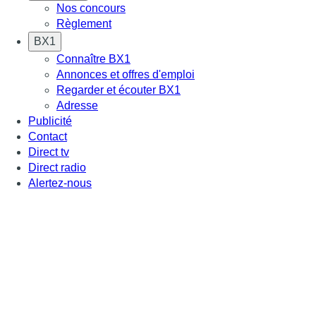
Nos concours
Règlement
BX1
Connaître BX1
Annonces et offres d'emploi
Regarder et écouter BX1
Adresse
Publicité
Contact
Direct tv
Direct radio
Alertez-nous