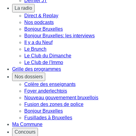
Dernier JT
La radio
Direct & Replay
Nos podcasts
Bonjour Bruxelles
Bonjour Bruxelles: les interviews
Il y a du Neuf
Le Brunch
Le Club du Dimanche
Le Club de l'Immo
Grille des programmes
Nos dossiers
Colère des enseignants
Foyer anderlechtois
Nouveau gouvernement bruxellois
Fusion des zones de police
Bonjour Bruxelles
Fusillades à Bruxelles
Ma Commune
Concours