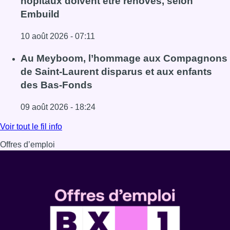
hôpitaux doivent être rénovés, selon
Embuild
10 août 2026 - 07:11
Lire l'article Chaleur : 95% des maisons de repos et hôpi
Au Meyboom, l’hommage aux Compagnons
de Saint-Laurent disparus et aux enfants
des Bas-Fonds
09 août 2026 - 18:24
Lire l'article Au Meyboom, l’hommage aux Compagnons de
Voir tout le fil info
Offres d’emploi