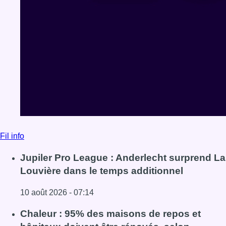
Fil info
Jupiler Pro League : Anderlecht surprend La
Louvière dans le temps additionnel
10 août 2026 - 07:14
Lire l'article Jupiler Pro League : Anderlecht surprend La
Chaleur : 95% des maisons de repos et