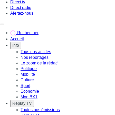
Direct tv
Direct radio
Alertez-nous
Déclencher le menu
Rechercher
Accueil
Info
Tous nos articles
Nos reportages
Le zoom de la rédac'
Politique
Mobilité
Culture
Sport
Économie
Mon BX1
Replay TV
Toutes nos émissions