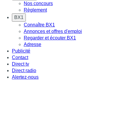
Nos concours
Règlement
BX1
Connaître BX1
Annonces et offres d'emploi
Regarder et écouter BX1
Adresse
Publicité
Contact
Direct tv
Direct radio
Alertez-nous