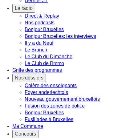
Dernier JT
La radio
Direct & Replay
Nos podcasts
Bonjour Bruxelles
Bonjour Bruxelles: les interviews
Il y a du Neuf
Le Brunch
Le Club du Dimanche
Le Club de l'Immo
Grille des programmes
Nos dossiers
Colère des enseignants
Foyer anderlechtois
Nouveau gouvernement bruxellois
Fusion des zones de police
Bonjour Bruxelles
Fusillades à Bruxelles
Ma Commune
Concours