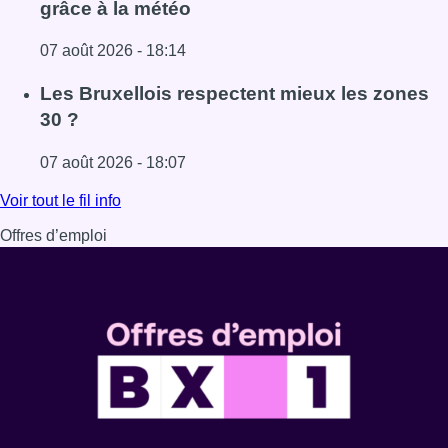
grâce à la météo
07 août 2026 - 18:14
Lire l'article Foire du Midi: les visiteurs au rendez-vous g
Les Bruxellois respectent mieux les zones
30 ?
07 août 2026 - 18:07
Lire l'article Les Bruxellois respectent mieux les zones 30
Voir tout le fil info
Offres d’emploi