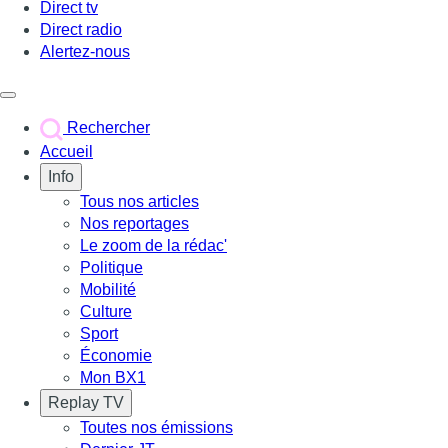
Direct tv
Direct radio
Alertez-nous
Déclencher le menu
Rechercher
Accueil
Info
Tous nos articles
Nos reportages
Le zoom de la rédac'
Politique
Mobilité
Culture
Sport
Économie
Mon BX1
Replay TV
Toutes nos émissions