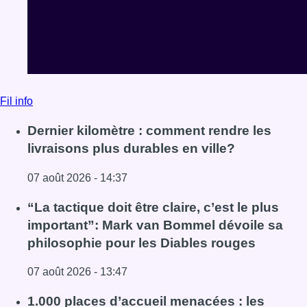
Fil info
Dernier kilomètre : comment rendre les
livraisons plus durables en ville?
07 août 2026 - 14:37
Lire l'article Dernier kilomètre : comment rendre les livrai
“La tactique doit être claire, c’est le plus
important”: Mark van Bommel dévoile sa
philosophie pour les Diables rouges
07 août 2026 - 13:47
Lire l'article “La tactique doit être claire, c’est le plus 
1.000 places d’accueil menacées : les