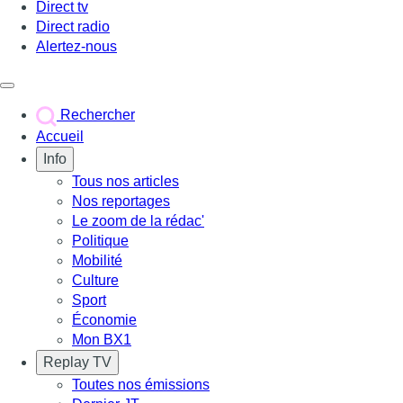
Direct tv
Direct radio
Alertez-nous
Déclencher le menu
Rechercher
Accueil
Info
Tous nos articles
Nos reportages
Le zoom de la rédac'
Politique
Mobilité
Culture
Sport
Économie
Mon BX1
Replay TV
Toutes nos émissions