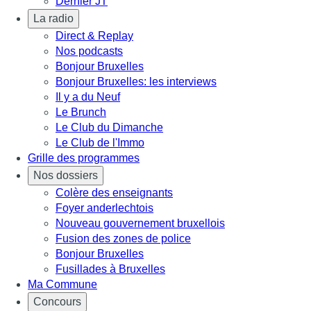
Dernier JT
La radio
Direct & Replay
Nos podcasts
Bonjour Bruxelles
Bonjour Bruxelles: les interviews
Il y a du Neuf
Le Brunch
Le Club du Dimanche
Le Club de l'Immo
Grille des programmes
Nos dossiers
Colère des enseignants
Foyer anderlechtois
Nouveau gouvernement bruxellois
Fusion des zones de police
Bonjour Bruxelles
Fusillades à Bruxelles
Ma Commune
Concours