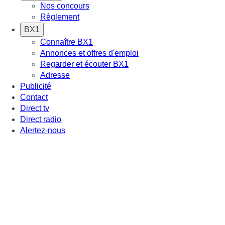
Nos concours
Règlement
BX1
Connaître BX1
Annonces et offres d'emploi
Regarder et écouter BX1
Adresse
Publicité
Contact
Direct tv
Direct radio
Alertez-nous