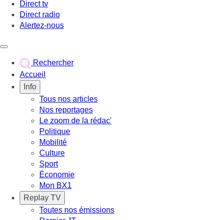
Direct tv
Direct radio
Alertez-nous
Déclencher le menu
Rechercher
Accueil
Info
Tous nos articles
Nos reportages
Le zoom de la rédac'
Politique
Mobilité
Culture
Sport
Économie
Mon BX1
Replay TV
Toutes nos émissions