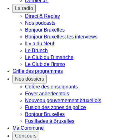
Dernier JT
La radio
Direct & Replay
Nos podcasts
Bonjour Bruxelles
Bonjour Bruxelles: les interviews
Il y a du Neuf
Le Brunch
Le Club du Dimanche
Le Club de l'Immo
Grille des programmes
Nos dossiers
Colère des enseignants
Foyer anderlechtois
Nouveau gouvernement bruxellois
Fusion des zones de police
Bonjour Bruxelles
Fusillades à Bruxelles
Ma Commune
Concours