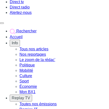
Direct tv
Direct radio
Alertez-nous
Déclencher le menu
Rechercher
Accueil
Info
Tous nos articles
Nos reportages
Le zoom de la rédac'
Politique
Mobilité
Culture
Sport
Économie
Mon BX1
Replay TV
Toutes nos émissions