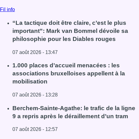
Fil info
“La tactique doit être claire, c’est le plus
important”: Mark van Bommel dévoile sa
philosophie pour les Diables rouges
07 août 2026 - 13:47
Lire l'article “La tactique doit être claire, c’est le plus 
1.000 places d’accueil menacées : les
associations bruxelloises appellent à la
mobilisation
07 août 2026 - 13:28
Lire l'article 1.000 places d’accueil menacées : les associ
Berchem-Sainte-Agathe: le trafic de la ligne
9 a repris après le déraillement d’un tram
07 août 2026 - 12:57