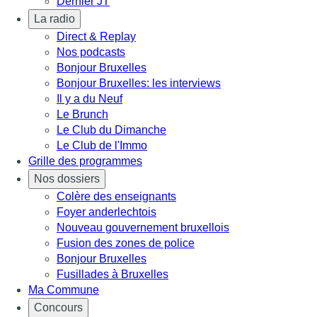
Dernier JT
La radio
Direct & Replay
Nos podcasts
Bonjour Bruxelles
Bonjour Bruxelles: les interviews
Il y a du Neuf
Le Brunch
Le Club du Dimanche
Le Club de l'Immo
Grille des programmes
Nos dossiers
Colère des enseignants
Foyer anderlechtois
Nouveau gouvernement bruxellois
Fusion des zones de police
Bonjour Bruxelles
Fusillades à Bruxelles
Ma Commune
Concours