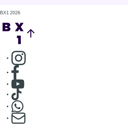
BX1 2026
Back to top
Consulter page Instagram
Consulter page Facebook
Consulter Youtube
Consulter TikTok
Nous rejoindre sur Whatsapp
S'abonner à notre newsletter