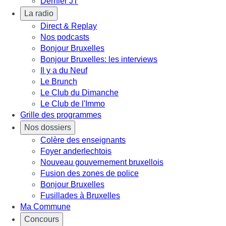
Dernier JT
La radio
Direct & Replay
Nos podcasts
Bonjour Bruxelles
Bonjour Bruxelles: les interviews
Il y a du Neuf
Le Brunch
Le Club du Dimanche
Le Club de l'Immo
Grille des programmes
Nos dossiers
Colère des enseignants
Foyer anderlechtois
Nouveau gouvernement bruxellois
Fusion des zones de police
Bonjour Bruxelles
Fusillades à Bruxelles
Ma Commune
Concours