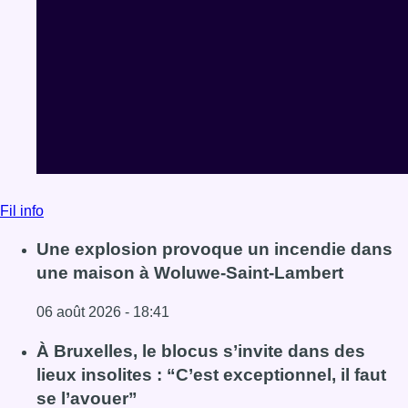
Fil info
Une explosion provoque un incendie dans
une maison à Woluwe-Saint-Lambert
06 août 2026 - 18:41
Lire l'article Une explosion provoque un incendie dans 
À Bruxelles, le blocus s’invite dans des
lieux insolites : “C’est exceptionnel, il faut
se l’avouer”