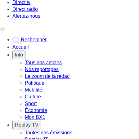
Direct tv
Direct radio
Alertez-nous
Déclencher le menu
Rechercher
Accueil
Info
Tous nos articles
Nos reportages
Le zoom de la rédac'
Politique
Mobilité
Culture
Sport
Économie
Mon BX1
Replay TV
Toutes nos émissions