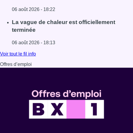
06 août 2026 - 18:22
Lire l'article À Bruxelles, le blocus s’invite dans des lieux i
La vague de chaleur est officiellement
terminée
06 août 2026 - 18:13
Lire l'article La vague de chaleur est officiellement termin
Voir tout le fil info
Offres d’emploi