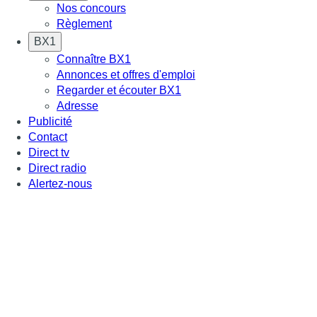
Nos concours
Règlement
BX1
Connaître BX1
Annonces et offres d'emploi
Regarder et écouter BX1
Adresse
Publicité
Contact
Direct tv
Direct radio
Alertez-nous