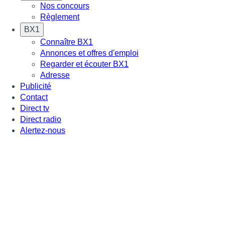
Nos concours
Règlement
BX1
Connaître BX1
Annonces et offres d'emploi
Regarder et écouter BX1
Adresse
Publicité
Contact
Direct tv
Direct radio
Alertez-nous