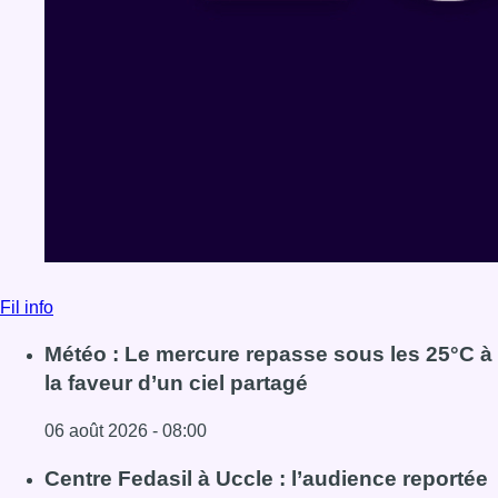
Fil info
Météo : Le mercure repasse sous les 25°C à
la faveur d’un ciel partagé
06 août 2026 - 08:00
Lire l'article Météo : Le mercure repasse sous les 25°C à l
Centre Fedasil à Uccle : l’audience reportée