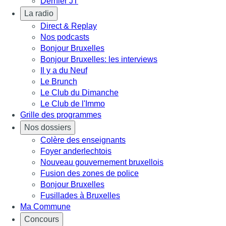
Dernier JT
La radio
Direct & Replay
Nos podcasts
Bonjour Bruxelles
Bonjour Bruxelles: les interviews
Il y a du Neuf
Le Brunch
Le Club du Dimanche
Le Club de l'Immo
Grille des programmes
Nos dossiers
Colère des enseignants
Foyer anderlechtois
Nouveau gouvernement bruxellois
Fusion des zones de police
Bonjour Bruxelles
Fusillades à Bruxelles
Ma Commune
Concours