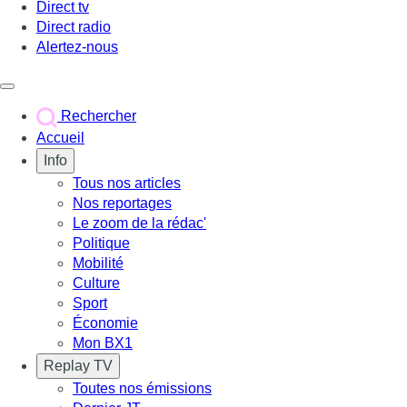
Direct tv
Direct radio
Alertez-nous
Déclencher le menu
Rechercher
Accueil
Info
Tous nos articles
Nos reportages
Le zoom de la rédac'
Politique
Mobilité
Culture
Sport
Économie
Mon BX1
Replay TV
Toutes nos émissions