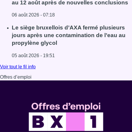
au 12 août après de nouvelles conclusions
06 août 2026 - 07:18
Lire l'article Centre Fedasil à Uccle : l’audience reporté
Le siège bruxellois d’AXA fermé plusieurs
jours après une contamination de l’eau au
propylène glycol
05 août 2026 - 19:51
Lire l'article Le siège bruxellois d’AXA fermé plusieurs j
Voir tout le fil info
Offres d’emploi