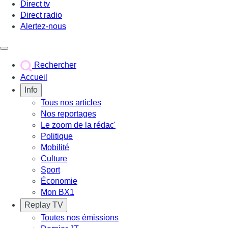
Direct tv
Direct radio
Alertez-nous
Déclencher le menu
Rechercher
Accueil
Info
Tous nos articles
Nos reportages
Le zoom de la rédac'
Politique
Mobilité
Culture
Sport
Économie
Mon BX1
Replay TV
Toutes nos émissions