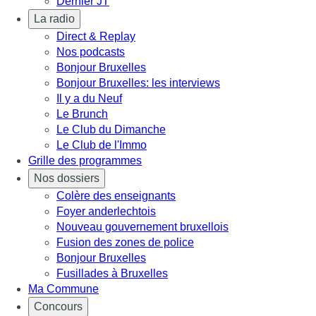
Dernier JT
La radio
Direct & Replay
Nos podcasts
Bonjour Bruxelles
Bonjour Bruxelles: les interviews
Il y a du Neuf
Le Brunch
Le Club du Dimanche
Le Club de l'Immo
Grille des programmes
Nos dossiers
Colère des enseignants
Foyer anderlechtois
Nouveau gouvernement bruxellois
Fusion des zones de police
Bonjour Bruxelles
Fusillades à Bruxelles
Ma Commune
Concours