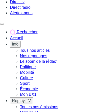
Direct tv
Direct radio
Alertez-nous
Déclencher le menu
Rechercher
Accueil
Info
Tous nos articles
Nos reportages
Le zoom de la rédac'
Politique
Mobilité
Culture
Sport
Économie
Mon BX1
Replay TV
Toutes nos émissions