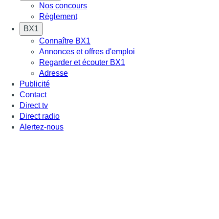
Nos concours
Règlement
BX1
Connaître BX1
Annonces et offres d'emploi
Regarder et écouter BX1
Adresse
Publicité
Contact
Direct tv
Direct radio
Alertez-nous