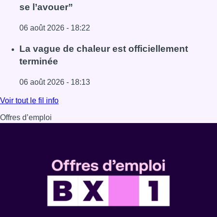
se l’avouer”
06 août 2026 - 18:22
Lire l'article À Bruxelles, le blocus s’invite dans des lieux i
La vague de chaleur est officiellement
terminée
06 août 2026 - 18:13
Lire l'article La vague de chaleur est officiellement termin
Voir tout le fil info
Offres d’emploi