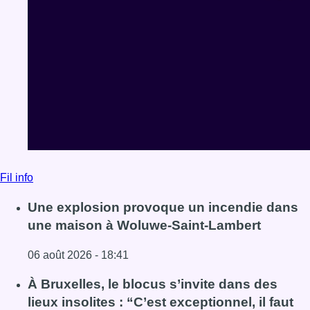
Fil info
Une explosion provoque un incendie dans
une maison à Woluwe-Saint-Lambert
06 août 2026 - 18:41
Lire l'article Une explosion provoque un incendie dans 
À Bruxelles, le blocus s’invite dans des
lieux insolites : “C’est exceptionnel, il faut