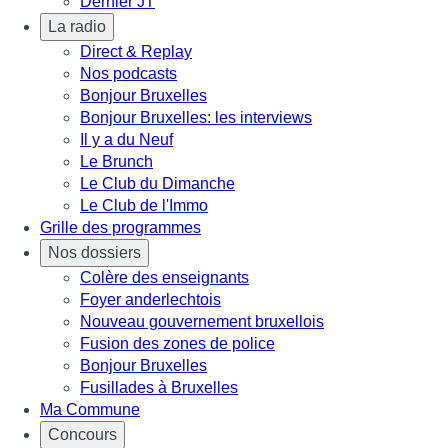
Dernier JT
La radio
Direct & Replay
Nos podcasts
Bonjour Bruxelles
Bonjour Bruxelles: les interviews
Il y a du Neuf
Le Brunch
Le Club du Dimanche
Le Club de l'Immo
Grille des programmes
Nos dossiers
Colère des enseignants
Foyer anderlechtois
Nouveau gouvernement bruxellois
Fusion des zones de police
Bonjour Bruxelles
Fusillades à Bruxelles
Ma Commune
Concours