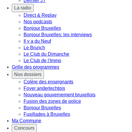
Dernier JT
La radio
Direct & Replay
Nos podcasts
Bonjour Bruxelles
Bonjour Bruxelles: les interviews
Il y a du Neuf
Le Brunch
Le Club du Dimanche
Le Club de l'Immo
Grille des programmes
Nos dossiers
Colère des enseignants
Foyer anderlechtois
Nouveau gouvernement bruxellois
Fusion des zones de police
Bonjour Bruxelles
Fusillades à Bruxelles
Ma Commune
Concours