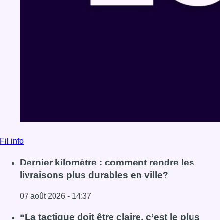
Fil info
Dernier kilomètre : comment rendre les
livraisons plus durables en ville?
07 août 2026 - 14:37
Lire l'article Dernier kilomètre : comment rendre les livrai
“La tactique doit être claire, c’est le plus