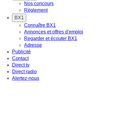
Nos concours
Règlement
BX1
Connaître BX1
Annonces et offres d'emploi
Regarder et écouter BX1
Adresse
Publicité
Contact
Direct tv
Direct radio
Alertez-nous