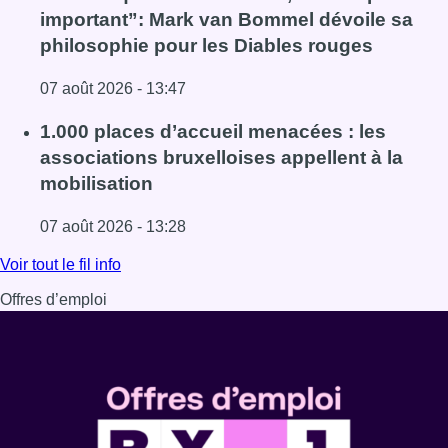
important”: Mark van Bommel dévoile sa
philosophie pour les Diables rouges
07 août 2026 - 13:47
Lire l'article “La tactique doit être claire, c’est le plus 
1.000 places d’accueil menacées : les
associations bruxelloises appellent à la
mobilisation
07 août 2026 - 13:28
Lire l'article 1.000 places d’accueil menacées : les associ
Voir tout le fil info
Offres d’emploi