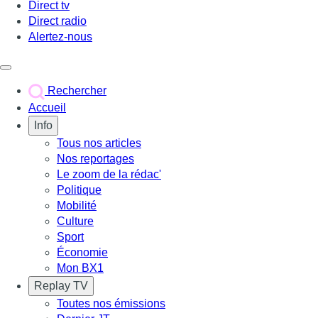
Direct tv
Direct radio
Alertez-nous
Déclencher le menu
Rechercher
Accueil
Info
Tous nos articles
Nos reportages
Le zoom de la rédac'
Politique
Mobilité
Culture
Sport
Économie
Mon BX1
Replay TV
Toutes nos émissions