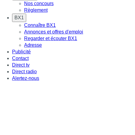
Nos concours
Règlement
BX1
Connaître BX1
Annonces et offres d'emploi
Regarder et écouter BX1
Adresse
Publicité
Contact
Direct tv
Direct radio
Alertez-nous