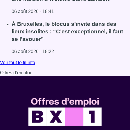
06 août 2026 - 18:41
Lire l'article Une explosion provoque un incendie dans 
À Bruxelles, le blocus s’invite dans des
lieux insolites : “C’est exceptionnel, il faut
se l’avouer”
06 août 2026 - 18:22
Lire l'article À Bruxelles, le blocus s’invite dans des lieux i
Voir tout le fil info
Offres d’emploi