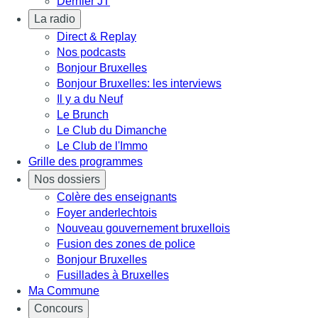
Dernier JT
La radio
Direct & Replay
Nos podcasts
Bonjour Bruxelles
Bonjour Bruxelles: les interviews
Il y a du Neuf
Le Brunch
Le Club du Dimanche
Le Club de l'Immo
Grille des programmes
Nos dossiers
Colère des enseignants
Foyer anderlechtois
Nouveau gouvernement bruxellois
Fusion des zones de police
Bonjour Bruxelles
Fusillades à Bruxelles
Ma Commune
Concours