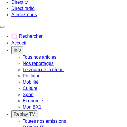
Direct tv
Direct radio
Alertez-nous
Déclencher le menu
Rechercher
Accueil
Info
Tous nos articles
Nos reportages
Le zoom de la rédac'
Politique
Mobilité
Culture
Sport
Économie
Mon BX1
Replay TV
Toutes nos émissions