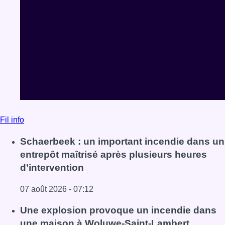
Fil info
Schaerbeek : un important incendie dans un
entrepôt maîtrisé après plusieurs heures
d’intervention
07 août 2026 - 07:12
Lire l'article Schaerbeek : un important incendie dans un 
Une explosion provoque un incendie dans
une maison à Woluwe-Saint-Lambert