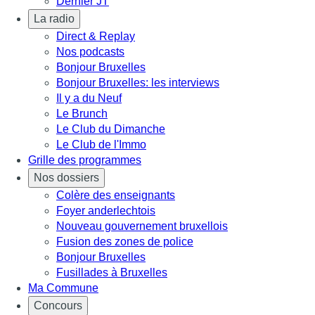
Dernier JT
La radio
Direct & Replay
Nos podcasts
Bonjour Bruxelles
Bonjour Bruxelles: les interviews
Il y a du Neuf
Le Brunch
Le Club du Dimanche
Le Club de l'Immo
Grille des programmes
Nos dossiers
Colère des enseignants
Foyer anderlechtois
Nouveau gouvernement bruxellois
Fusion des zones de police
Bonjour Bruxelles
Fusillades à Bruxelles
Ma Commune
Concours