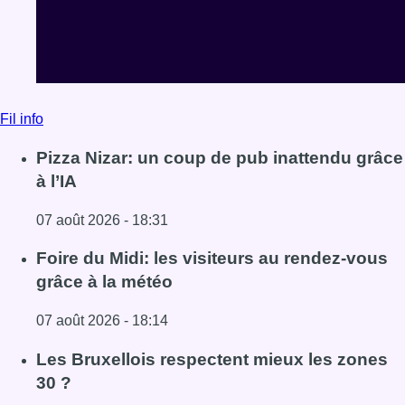
Fil info
Pizza Nizar: un coup de pub inattendu grâce
à l’IA
07 août 2026 - 18:31
Lire l'article Pizza Nizar: un coup de pub inattendu grâce à
Foire du Midi: les visiteurs au rendez-vous
grâce à la météo
07 août 2026 - 18:14
Lire l'article Foire du Midi: les visiteurs au rendez-vous g
Les Bruxellois respectent mieux les zones
30 ?