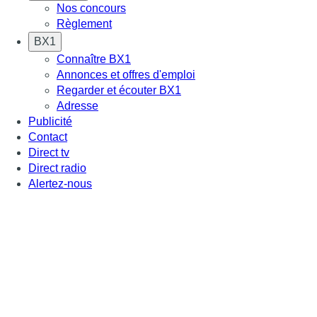
Nos concours
Règlement
BX1
Connaître BX1
Annonces et offres d'emploi
Regarder et écouter BX1
Adresse
Publicité
Contact
Direct tv
Direct radio
Alertez-nous