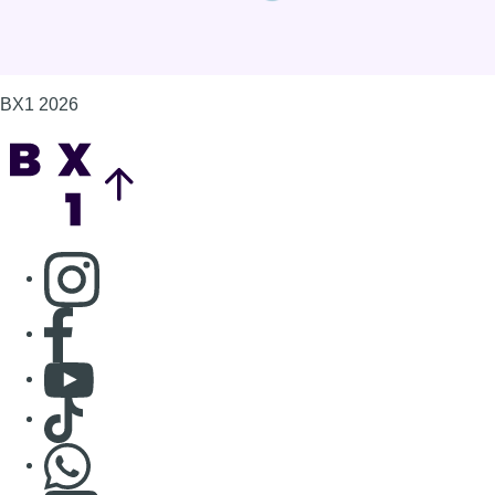
BX1 2026
Back to top
Consulter page Instagram
Consulter page Facebook
Consulter Youtube
Consulter TikTok
Nous rejoindre sur Whatsapp