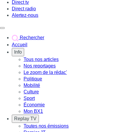
Direct tv
Direct radio
Alertez-nous
Déclencher le menu
Rechercher
Accueil
Info
Tous nos articles
Nos reportages
Le zoom de la rédac'
Politique
Mobilité
Culture
Sport
Économie
Mon BX1
Replay TV
Toutes nos émissions