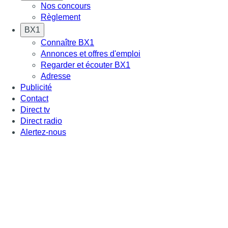
Nos concours
Règlement
BX1
Connaître BX1
Annonces et offres d'emploi
Regarder et écouter BX1
Adresse
Publicité
Contact
Direct tv
Direct radio
Alertez-nous