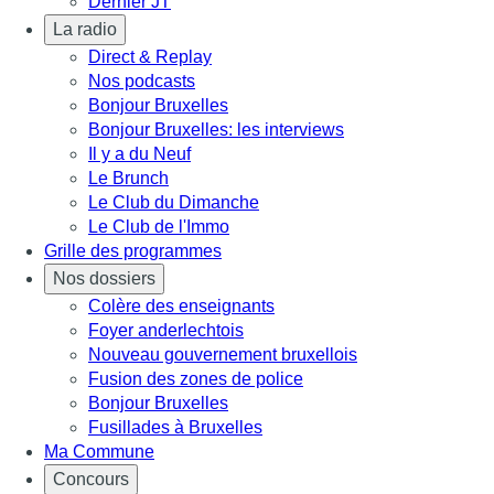
Dernier JT
La radio
Direct & Replay
Nos podcasts
Bonjour Bruxelles
Bonjour Bruxelles: les interviews
Il y a du Neuf
Le Brunch
Le Club du Dimanche
Le Club de l'Immo
Grille des programmes
Nos dossiers
Colère des enseignants
Foyer anderlechtois
Nouveau gouvernement bruxellois
Fusion des zones de police
Bonjour Bruxelles
Fusillades à Bruxelles
Ma Commune
Concours