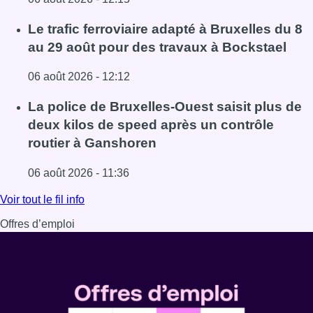
Lire l'article Éclipse solaire du 12 août : comment reconna
Le trafic ferroviaire adapté à Bruxelles du 8
au 29 août pour des travaux à Bockstael
06 août 2026 - 12:12
Lire l'article Le trafic ferroviaire adapté à Bruxelles du 8
La police de Bruxelles-Ouest saisit plus de
deux kilos de speed après un contrôle
routier à Ganshoren
06 août 2026 - 11:36
Lire l'article La police de Bruxelles-Ouest saisit plus de
Voir tout le fil info
Offres d’emploi