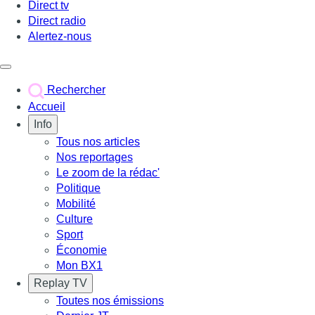
Direct tv
Direct radio
Alertez-nous
Déclencher le menu
Rechercher
Accueil
Info
Tous nos articles
Nos reportages
Le zoom de la rédac'
Politique
Mobilité
Culture
Sport
Économie
Mon BX1
Replay TV
Toutes nos émissions