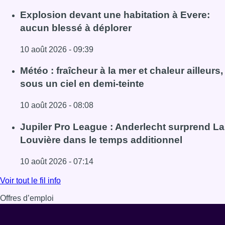
Explosion devant une habitation à Evere:
aucun blessé à déplorer
10 août 2026 - 09:39
Lire l'article Explosion devant une habitation à Evere: au
Météo : fraîcheur à la mer et chaleur ailleurs,
sous un ciel en demi-teinte
10 août 2026 - 08:08
Lire l'article Météo : fraîcheur à la mer et chaleur ailleurs,
Jupiler Pro League : Anderlecht surprend La
Louvière dans le temps additionnel
10 août 2026 - 07:14
Lire l'article Jupiler Pro League : Anderlecht surprend La
Voir tout le fil info
Offres d’emploi