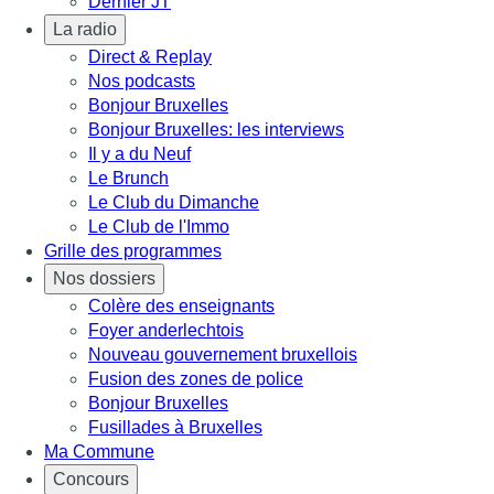
Dernier JT
La radio
Direct & Replay
Nos podcasts
Bonjour Bruxelles
Bonjour Bruxelles: les interviews
Il y a du Neuf
Le Brunch
Le Club du Dimanche
Le Club de l'Immo
Grille des programmes
Nos dossiers
Colère des enseignants
Foyer anderlechtois
Nouveau gouvernement bruxellois
Fusion des zones de police
Bonjour Bruxelles
Fusillades à Bruxelles
Ma Commune
Concours