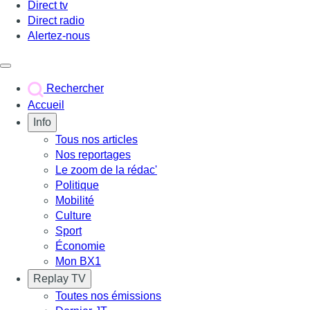
Direct tv
Direct radio
Alertez-nous
Déclencher le menu
Rechercher
Accueil
Info
Tous nos articles
Nos reportages
Le zoom de la rédac'
Politique
Mobilité
Culture
Sport
Économie
Mon BX1
Replay TV
Toutes nos émissions