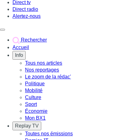
Direct tv
Direct radio
Alertez-nous
Déclencher le menu
Rechercher
Accueil
Info
Tous nos articles
Nos reportages
Le zoom de la rédac'
Politique
Mobilité
Culture
Sport
Économie
Mon BX1
Replay TV
Toutes nos émissions