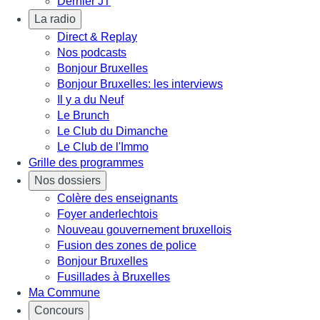
Dernier JT
La radio
Direct & Replay
Nos podcasts
Bonjour Bruxelles
Bonjour Bruxelles: les interviews
Il y a du Neuf
Le Brunch
Le Club du Dimanche
Le Club de l'Immo
Grille des programmes
Nos dossiers
Colère des enseignants
Foyer anderlechtois
Nouveau gouvernement bruxellois
Fusion des zones de police
Bonjour Bruxelles
Fusillades à Bruxelles
Ma Commune
Concours