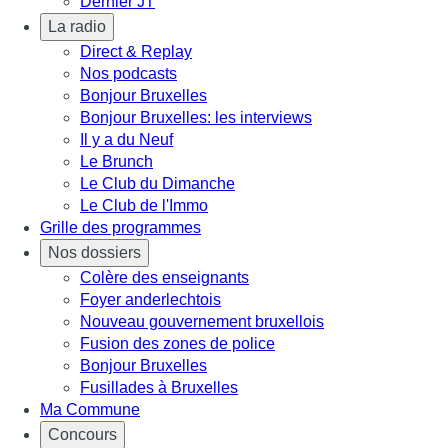
Dernier JT
La radio
Direct & Replay
Nos podcasts
Bonjour Bruxelles
Bonjour Bruxelles: les interviews
Il y a du Neuf
Le Brunch
Le Club du Dimanche
Le Club de l'Immo
Grille des programmes
Nos dossiers
Colère des enseignants
Foyer anderlechtois
Nouveau gouvernement bruxellois
Fusion des zones de police
Bonjour Bruxelles
Fusillades à Bruxelles
Ma Commune
Concours