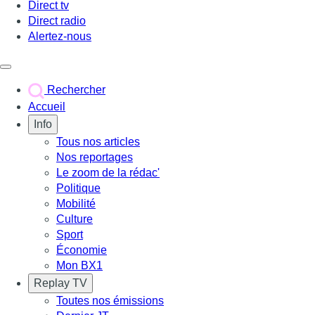
Direct tv
Direct radio
Alertez-nous
Déclencher le menu
Rechercher
Accueil
Info
Tous nos articles
Nos reportages
Le zoom de la rédac'
Politique
Mobilité
Culture
Sport
Économie
Mon BX1
Replay TV
Toutes nos émissions