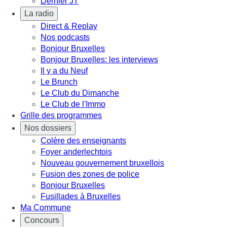
Dernier JT
La radio
Direct & Replay
Nos podcasts
Bonjour Bruxelles
Bonjour Bruxelles: les interviews
Il y a du Neuf
Le Brunch
Le Club du Dimanche
Le Club de l'Immo
Grille des programmes
Nos dossiers
Colère des enseignants
Foyer anderlechtois
Nouveau gouvernement bruxellois
Fusion des zones de police
Bonjour Bruxelles
Fusillades à Bruxelles
Ma Commune
Concours