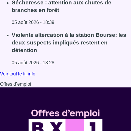
Lire l'article Le siège bruxellois d’AXA fermé plusieurs j
Sécheresse : attention aux chutes de
branches en forêt
05 août 2026 - 18:39
Lire l'article Sécheresse : attention aux chutes de branche
Violente altercation à la station Bourse: les
deux suspects impliqués restent en
détention
05 août 2026 - 18:28
Lire l'article Violente altercation à la station Bourse: les
Voir tout le fil info
Offres d’emploi