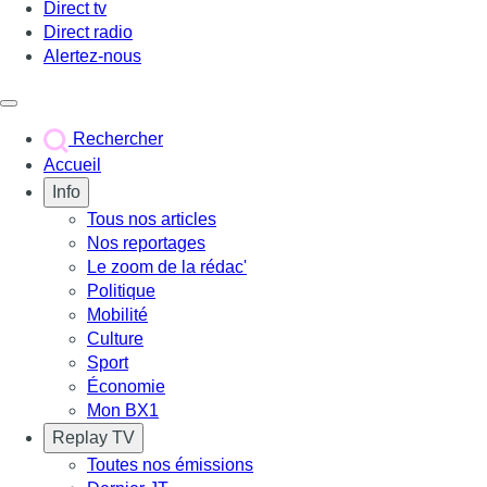
Direct tv
Direct radio
Alertez-nous
Déclencher le menu
Rechercher
Accueil
Info
Tous nos articles
Nos reportages
Le zoom de la rédac'
Politique
Mobilité
Culture
Sport
Économie
Mon BX1
Replay TV
Toutes nos émissions