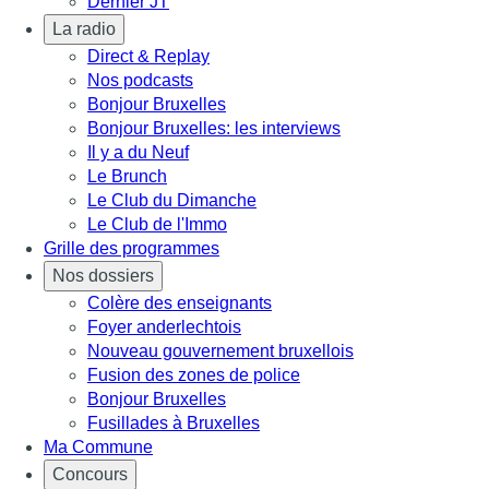
Dernier JT
La radio
Direct & Replay
Nos podcasts
Bonjour Bruxelles
Bonjour Bruxelles: les interviews
Il y a du Neuf
Le Brunch
Le Club du Dimanche
Le Club de l'Immo
Grille des programmes
Nos dossiers
Colère des enseignants
Foyer anderlechtois
Nouveau gouvernement bruxellois
Fusion des zones de police
Bonjour Bruxelles
Fusillades à Bruxelles
Ma Commune
Concours