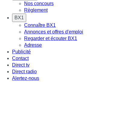
Nos concours
Règlement
BX1
Connaître BX1
Annonces et offres d'emploi
Regarder et écouter BX1
Adresse
Publicité
Contact
Direct tv
Direct radio
Alertez-nous