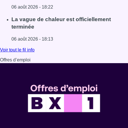
06 août 2026 - 18:22
Lire l'article À Bruxelles, le blocus s’invite dans des lieux i
La vague de chaleur est officiellement
terminée
06 août 2026 - 18:13
Lire l'article La vague de chaleur est officiellement termin
Voir tout le fil info
Offres d’emploi