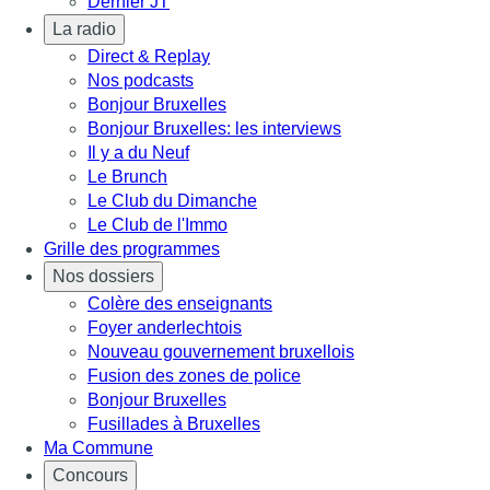
Dernier JT
La radio
Direct & Replay
Nos podcasts
Bonjour Bruxelles
Bonjour Bruxelles: les interviews
Il y a du Neuf
Le Brunch
Le Club du Dimanche
Le Club de l'Immo
Grille des programmes
Nos dossiers
Colère des enseignants
Foyer anderlechtois
Nouveau gouvernement bruxellois
Fusion des zones de police
Bonjour Bruxelles
Fusillades à Bruxelles
Ma Commune
Concours