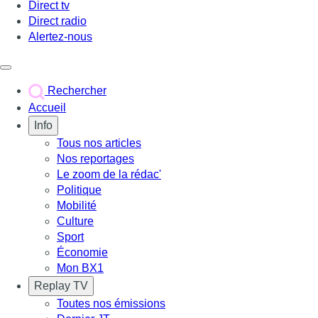
Direct tv
Direct radio
Alertez-nous
Déclencher le menu
Rechercher
Accueil
Info
Tous nos articles
Nos reportages
Le zoom de la rédac'
Politique
Mobilité
Culture
Sport
Économie
Mon BX1
Replay TV
Toutes nos émissions