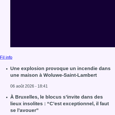
Fil info
Une explosion provoque un incendie dans
une maison à Woluwe-Saint-Lambert
06 août 2026 - 18:41
Lire l'article Une explosion provoque un incendie dans 
À Bruxelles, le blocus s’invite dans des
lieux insolites : “C’est exceptionnel, il faut
se l’avouer”