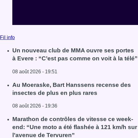
Fil info
Un nouveau club de MMA ouvre ses portes
à Evere : “C’est pas comme on voit à la télé”
08 août 2026 - 19:51
Lire l'article Un nouveau club de MMA ouvre ses portes à E
Au Moeraske, Bart Hanssens recense des
insectes de plus en plus rares
08 août 2026 - 19:36
Lire l'article Au Moeraske, Bart Hanssens recense des ins
Marathon de contrôles de vitesse ce week-
end: “Une moto a été flashée à 121 km/h sur
l’avenue de Tervuren”