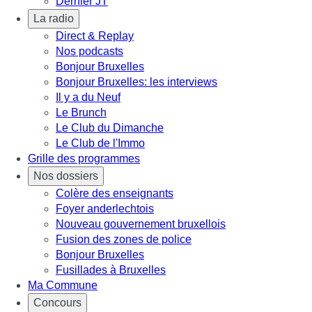
Dernier JT
La radio
Direct & Replay
Nos podcasts
Bonjour Bruxelles
Bonjour Bruxelles: les interviews
Il y a du Neuf
Le Brunch
Le Club du Dimanche
Le Club de l'Immo
Grille des programmes
Nos dossiers
Colère des enseignants
Foyer anderlechtois
Nouveau gouvernement bruxellois
Fusion des zones de police
Bonjour Bruxelles
Fusillades à Bruxelles
Ma Commune
Concours