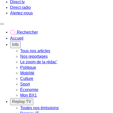
Direct tv
Direct radio
Alertez-nous
Déclencher le menu
Rechercher
Accueil
Info
Tous nos articles
Nos reportages
Le zoom de la rédac'
Politique
Mobilité
Culture
Sport
Économie
Mon BX1
Replay TV
Toutes nos émissions