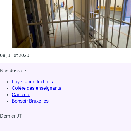
Consulter l'article "La ligne téléphonique “Info’Pr
08 juillet 2020
Nos dossiers
Foyer anderlechtois
Colère des enseignants
Canicule
Bonsoir Bruxelles
Dernier JT
Voir le dernier JT