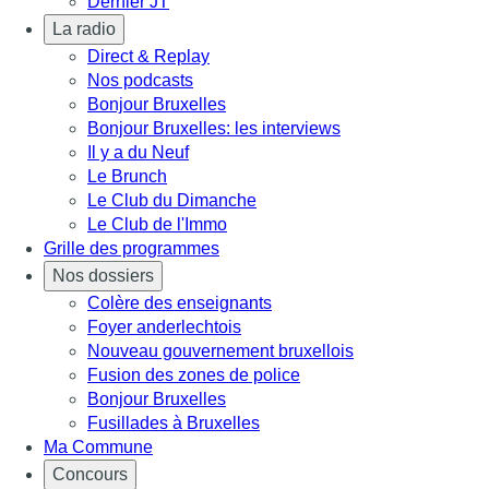
Dernier JT
La radio
Direct & Replay
Nos podcasts
Bonjour Bruxelles
Bonjour Bruxelles: les interviews
Il y a du Neuf
Le Brunch
Le Club du Dimanche
Le Club de l'Immo
Grille des programmes
Nos dossiers
Colère des enseignants
Foyer anderlechtois
Nouveau gouvernement bruxellois
Fusion des zones de police
Bonjour Bruxelles
Fusillades à Bruxelles
Ma Commune
Concours