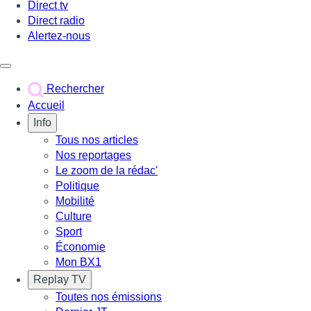
Direct tv
Direct radio
Alertez-nous
Déclencher le menu
Rechercher
Accueil
Info
Tous nos articles
Nos reportages
Le zoom de la rédac'
Politique
Mobilité
Culture
Sport
Économie
Mon BX1
Replay TV
Toutes nos émissions