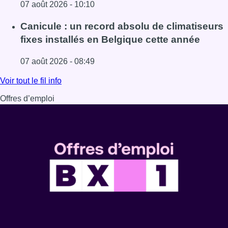
07 août 2026 - 10:10
Lire l'article Survol de Bruxelles: Berchem-Sainte-Agathe
Canicule : un record absolu de climatiseurs
fixes installés en Belgique cette année
07 août 2026 - 08:49
Lire l'article Canicule : un record absolu de climatiseurs f
Voir tout le fil info
Offres d’emploi