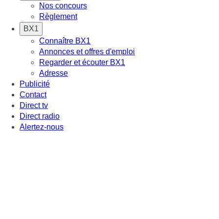
Nos concours
Règlement
BX1
Connaître BX1
Annonces et offres d'emploi
Regarder et écouter BX1
Adresse
Publicité
Contact
Direct tv
Direct radio
Alertez-nous