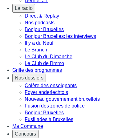
Dernier JT
La radio
Direct & Replay
Nos podcasts
Bonjour Bruxelles
Bonjour Bruxelles: les interviews
Il y a du Neuf
Le Brunch
Le Club du Dimanche
Le Club de l'Immo
Grille des programmes
Nos dossiers
Colère des enseignants
Foyer anderlechtois
Nouveau gouvernement bruxellois
Fusion des zones de police
Bonjour Bruxelles
Fusillades à Bruxelles
Ma Commune
Concours