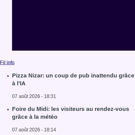
Fil info
Pizza Nizar: un coup de pub inattendu grâce
à l’IA
07 août 2026 - 18:31
Lire l'article Pizza Nizar: un coup de pub inattendu grâce à
Foire du Midi: les visiteurs au rendez-vous
grâce à la météo
07 août 2026 - 18:14