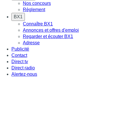
Nos concours
Règlement
BX1
Connaître BX1
Annonces et offres d'emploi
Regarder et écouter BX1
Adresse
Publicité
Contact
Direct tv
Direct radio
Alertez-nous