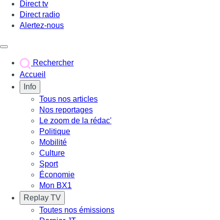
Direct tv
Direct radio
Alertez-nous
Déclencher le menu
Rechercher
Accueil
Info
Tous nos articles
Nos reportages
Le zoom de la rédac'
Politique
Mobilité
Culture
Sport
Économie
Mon BX1
Replay TV
Toutes nos émissions