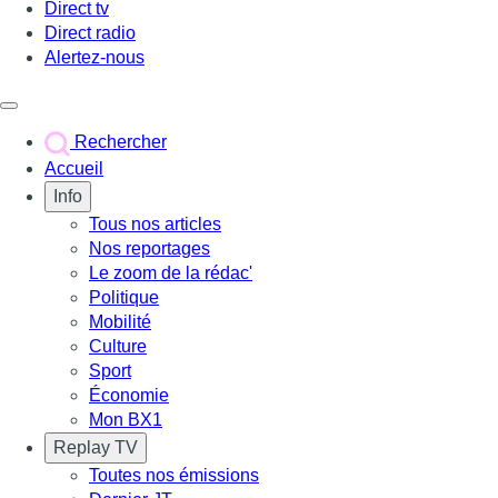
Direct tv
Direct radio
Alertez-nous
Déclencher le menu
Rechercher
Accueil
Info
Tous nos articles
Nos reportages
Le zoom de la rédac'
Politique
Mobilité
Culture
Sport
Économie
Mon BX1
Replay TV
Toutes nos émissions