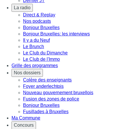
Dernier JT
La radio
Direct & Replay
Nos podcasts
Bonjour Bruxelles
Bonjour Bruxelles: les interviews
Il y a du Neuf
Le Brunch
Le Club du Dimanche
Le Club de l'Immo
Grille des programmes
Nos dossiers
Colère des enseignants
Foyer anderlechtois
Nouveau gouvernement bruxellois
Fusion des zones de police
Bonjour Bruxelles
Fusillades à Bruxelles
Ma Commune
Concours