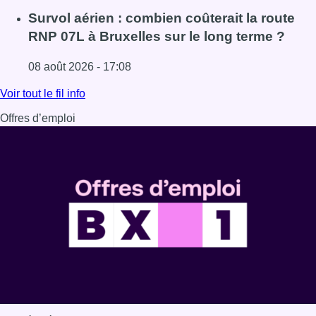
Lire l'article 718e plantation du Meyboom : ce qu’il faut s
Survol aérien : combien coûterait la route
RNP 07L à Bruxelles sur le long terme ?
08 août 2026 - 17:08
Lire l'article Survol aérien : combien coûterait la route R
Voir tout le fil info
Offres d’emploi