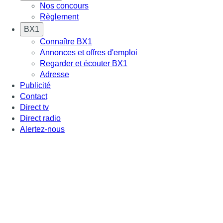
Nos concours
Règlement
BX1
Connaître BX1
Annonces et offres d'emploi
Regarder et écouter BX1
Adresse
Publicité
Contact
Direct tv
Direct radio
Alertez-nous