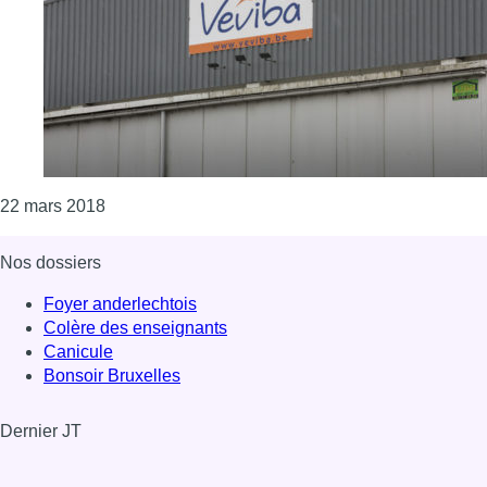
Consulter l'article "Scandale Veviba: la Fédérati
22 mars 2018
Nos dossiers
Foyer anderlechtois
Colère des enseignants
Canicule
Bonsoir Bruxelles
Dernier JT
Voir le dernier JT