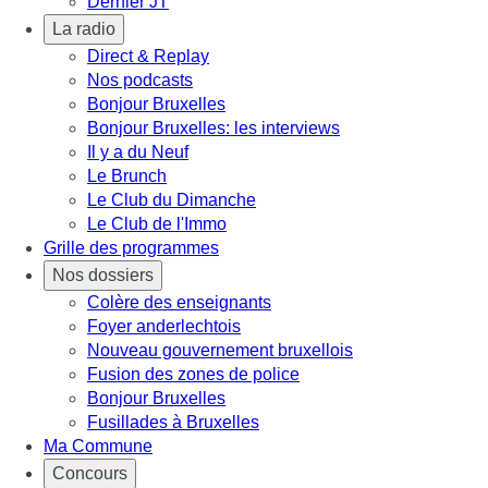
Dernier JT
La radio
Direct & Replay
Nos podcasts
Bonjour Bruxelles
Bonjour Bruxelles: les interviews
Il y a du Neuf
Le Brunch
Le Club du Dimanche
Le Club de l'Immo
Grille des programmes
Nos dossiers
Colère des enseignants
Foyer anderlechtois
Nouveau gouvernement bruxellois
Fusion des zones de police
Bonjour Bruxelles
Fusillades à Bruxelles
Ma Commune
Concours