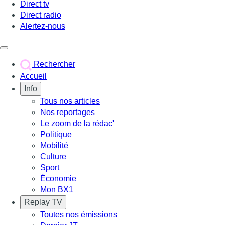
Direct tv
Direct radio
Alertez-nous
Déclencher le menu
Rechercher
Accueil
Info
Tous nos articles
Nos reportages
Le zoom de la rédac'
Politique
Mobilité
Culture
Sport
Économie
Mon BX1
Replay TV
Toutes nos émissions