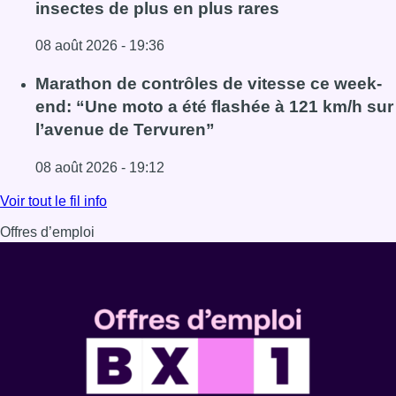
insectes de plus en plus rares
08 août 2026 - 19:36
Lire l'article Au Moeraske, Bart Hanssens recense des ins
Marathon de contrôles de vitesse ce week-
end: “Une moto a été flashée à 121 km/h sur
l’avenue de Tervuren”
08 août 2026 - 19:12
Lire l'article Marathon de contrôles de vitesse ce week-e
Voir tout le fil info
Offres d’emploi