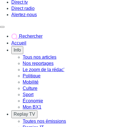
Direct tv
Direct radio
Alertez-nous
Déclencher le menu
Rechercher
Accueil
Info
Tous nos articles
Nos reportages
Le zoom de la rédac'
Politique
Mobilité
Culture
Sport
Économie
Mon BX1
Replay TV
Toutes nos émissions