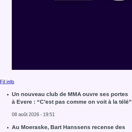
Fil info
Un nouveau club de MMA ouvre ses portes
à Evere : “C’est pas comme on voit à la télé”
08 août 2026 - 19:51
Lire l'article Un nouveau club de MMA ouvre ses portes à E
Au Moeraske, Bart Hanssens recense des