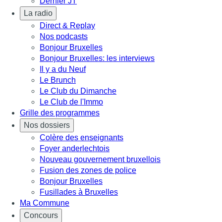
Dernier JT
La radio
Direct & Replay
Nos podcasts
Bonjour Bruxelles
Bonjour Bruxelles: les interviews
Il y a du Neuf
Le Brunch
Le Club du Dimanche
Le Club de l'Immo
Grille des programmes
Nos dossiers
Colère des enseignants
Foyer anderlechtois
Nouveau gouvernement bruxellois
Fusion des zones de police
Bonjour Bruxelles
Fusillades à Bruxelles
Ma Commune
Concours