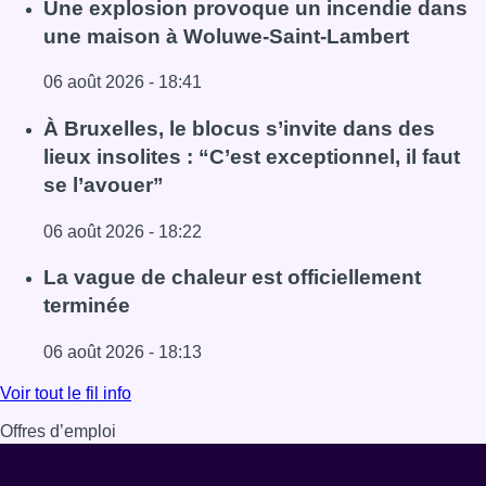
Une explosion provoque un incendie dans
une maison à Woluwe-Saint-Lambert
06 août 2026 - 18:41
Lire l'article Une explosion provoque un incendie dans 
À Bruxelles, le blocus s’invite dans des
lieux insolites : “C’est exceptionnel, il faut
se l’avouer”
06 août 2026 - 18:22
Lire l'article À Bruxelles, le blocus s’invite dans des lieux i
La vague de chaleur est officiellement
terminée
06 août 2026 - 18:13
Lire l'article La vague de chaleur est officiellement termin
Voir tout le fil info
Offres d’emploi