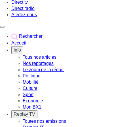
Direct tv
Direct radio
Alertez-nous
Déclencher le menu
Rechercher
Accueil
Info
Tous nos articles
Nos reportages
Le zoom de la rédac'
Politique
Mobilité
Culture
Sport
Économie
Mon BX1
Replay TV
Toutes nos émissions