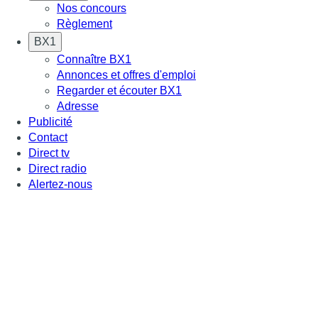
Nos concours
Règlement
BX1
Connaître BX1
Annonces et offres d'emploi
Regarder et écouter BX1
Adresse
Publicité
Contact
Direct tv
Direct radio
Alertez-nous