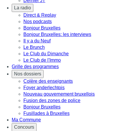
Dernier JT
La radio
Direct & Replay
Nos podcasts
Bonjour Bruxelles
Bonjour Bruxelles: les interviews
Il y a du Neuf
Le Brunch
Le Club du Dimanche
Le Club de l'Immo
Grille des programmes
Nos dossiers
Colère des enseignants
Foyer anderlechtois
Nouveau gouvernement bruxellois
Fusion des zones de police
Bonjour Bruxelles
Fusillades à Bruxelles
Ma Commune
Concours