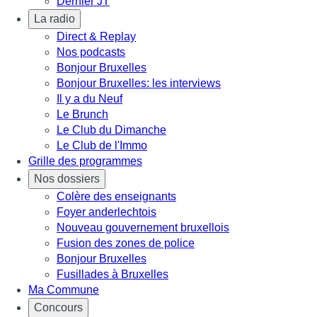
Dernier JT
La radio
Direct & Replay
Nos podcasts
Bonjour Bruxelles
Bonjour Bruxelles: les interviews
Il y a du Neuf
Le Brunch
Le Club du Dimanche
Le Club de l'Immo
Grille des programmes
Nos dossiers
Colère des enseignants
Foyer anderlechtois
Nouveau gouvernement bruxellois
Fusion des zones de police
Bonjour Bruxelles
Fusillades à Bruxelles
Ma Commune
Concours