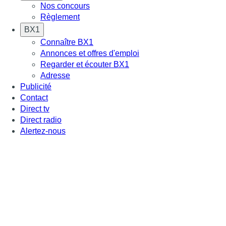
Nos concours
Règlement
BX1
Connaître BX1
Annonces et offres d'emploi
Regarder et écouter BX1
Adresse
Publicité
Contact
Direct tv
Direct radio
Alertez-nous