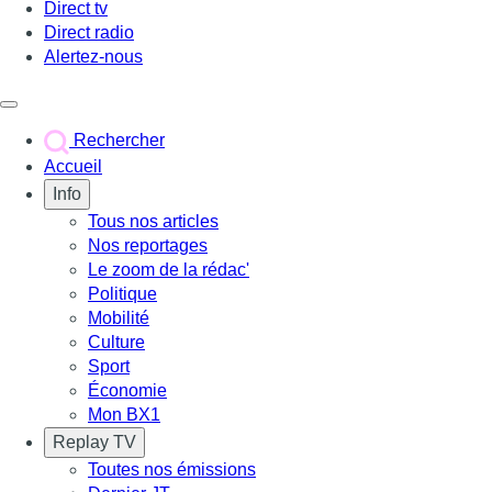
Direct tv
Direct radio
Alertez-nous
Déclencher le menu
Rechercher
Accueil
Info
Tous nos articles
Nos reportages
Le zoom de la rédac'
Politique
Mobilité
Culture
Sport
Économie
Mon BX1
Replay TV
Toutes nos émissions