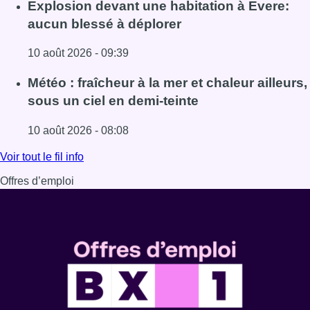
Lire l'article Eclipse du 12 août : les gestionnaires de rés
Explosion devant une habitation à Evere:
aucun blessé à déplorer
10 août 2026 - 09:39
Lire l'article Explosion devant une habitation à Evere: au
Météo : fraîcheur à la mer et chaleur ailleurs,
sous un ciel en demi-teinte
10 août 2026 - 08:08
Lire l'article Météo : fraîcheur à la mer et chaleur ailleurs,
Voir tout le fil info
Offres d’emploi