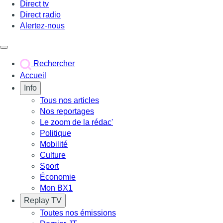
Direct tv
Direct radio
Alertez-nous
Déclencher le menu
Rechercher
Accueil
Info
Tous nos articles
Nos reportages
Le zoom de la rédac'
Politique
Mobilité
Culture
Sport
Économie
Mon BX1
Replay TV
Toutes nos émissions