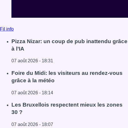
Fil info
Pizza Nizar: un coup de pub inattendu grâce
à l’IA
07 août 2026 - 18:31
Lire l'article Pizza Nizar: un coup de pub inattendu grâce à
Foire du Midi: les visiteurs au rendez-vous
grâce à la météo
07 août 2026 - 18:14
Lire l'article Foire du Midi: les visiteurs au rendez-vous g
Les Bruxellois respectent mieux les zones
30 ?
07 août 2026 - 18:07