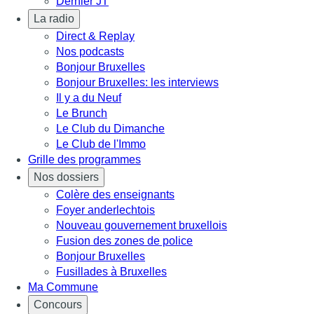
Dernier JT
La radio
Direct & Replay
Nos podcasts
Bonjour Bruxelles
Bonjour Bruxelles: les interviews
Il y a du Neuf
Le Brunch
Le Club du Dimanche
Le Club de l'Immo
Grille des programmes
Nos dossiers
Colère des enseignants
Foyer anderlechtois
Nouveau gouvernement bruxellois
Fusion des zones de police
Bonjour Bruxelles
Fusillades à Bruxelles
Ma Commune
Concours