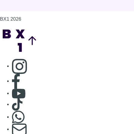
BX1 2026
Back to top
Consulter page Instagram
Consulter page Facebook
Consulter Youtube
Consulter TikTok
Nous rejoindre sur Whatsapp
S'abonner à notre newsletter