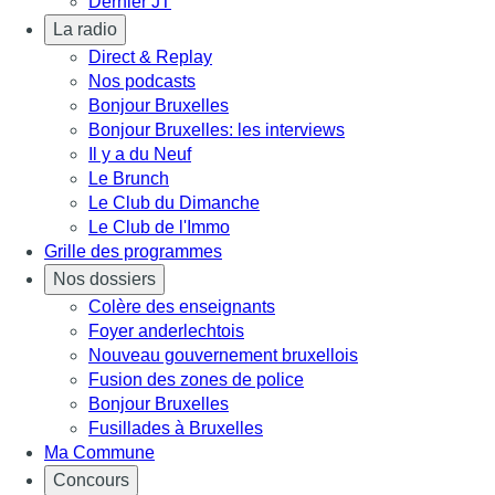
Dernier JT
La radio
Direct & Replay
Nos podcasts
Bonjour Bruxelles
Bonjour Bruxelles: les interviews
Il y a du Neuf
Le Brunch
Le Club du Dimanche
Le Club de l'Immo
Grille des programmes
Nos dossiers
Colère des enseignants
Foyer anderlechtois
Nouveau gouvernement bruxellois
Fusion des zones de police
Bonjour Bruxelles
Fusillades à Bruxelles
Ma Commune
Concours