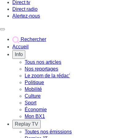
Direct tv
Direct radio
Alertez-nous
Déclencher le menu
Rechercher
Accueil
Info
Tous nos articles
Nos reportages
Le zoom de la rédac'
Politique
Mobilité
Culture
Sport
Économie
Mon BX1
Replay TV
Toutes nos émissions