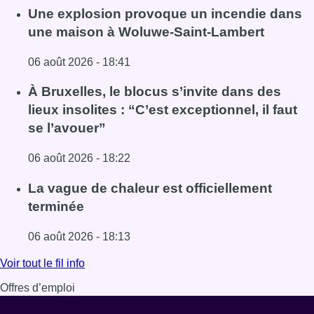
Une explosion provoque un incendie dans
une maison à Woluwe-Saint-Lambert
06 août 2026 - 18:41
Lire l'article Une explosion provoque un incendie dans 
À Bruxelles, le blocus s’invite dans des
lieux insolites : “C’est exceptionnel, il faut
se l’avouer”
06 août 2026 - 18:22
Lire l'article À Bruxelles, le blocus s’invite dans des lieux i
La vague de chaleur est officiellement
terminée
06 août 2026 - 18:13
Lire l'article La vague de chaleur est officiellement termin
Voir tout le fil info
Offres d’emploi