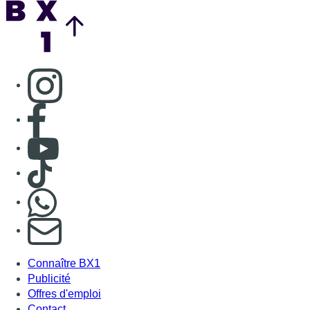
Back to top
Consulter page Instagram
Consulter page Facebook
Consulter Youtube
Consulter TikTok
Nous rejoindre sur Whatsapp
S'abonner à notre newsletter
Connaître BX1
Publicité
Offres d'emploi
Contact