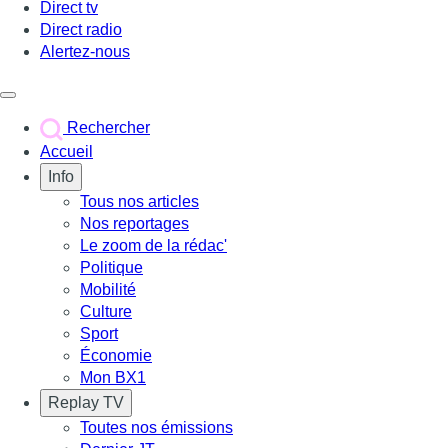
Direct tv
Direct radio
Alertez-nous
Déclencher le menu
Rechercher
Accueil
Info
Tous nos articles
Nos reportages
Le zoom de la rédac'
Politique
Mobilité
Culture
Sport
Économie
Mon BX1
Replay TV
Toutes nos émissions