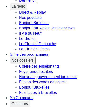
Dernier JT
La radio
Direct & Replay
Nos podcasts
Bonjour Bruxelles
Bonjour Bruxelles: les interviews
Il y a du Neuf
Le Brunch
Le Club du Dimanche
Le Club de l'Immo
Grille des programmes
Nos dossiers
Colère des enseignants
Foyer anderlechtois
Nouveau gouvernement bruxellois
Fusion des zones de police
Bonjour Bruxelles
Fusillades à Bruxelles
Ma Commune
Concours