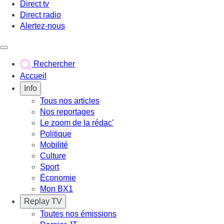
Direct tv
Direct radio
Alertez-nous
Déclencher le menu
Rechercher
Accueil
Info
Tous nos articles
Nos reportages
Le zoom de la rédac'
Politique
Mobilité
Culture
Sport
Économie
Mon BX1
Replay TV
Toutes nos émissions