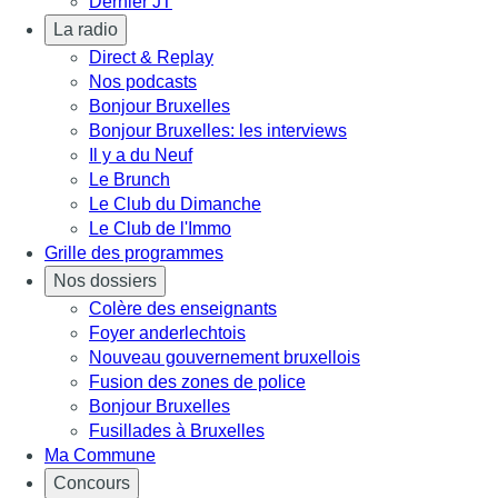
Dernier JT
La radio
Direct & Replay
Nos podcasts
Bonjour Bruxelles
Bonjour Bruxelles: les interviews
Il y a du Neuf
Le Brunch
Le Club du Dimanche
Le Club de l'Immo
Grille des programmes
Nos dossiers
Colère des enseignants
Foyer anderlechtois
Nouveau gouvernement bruxellois
Fusion des zones de police
Bonjour Bruxelles
Fusillades à Bruxelles
Ma Commune
Concours