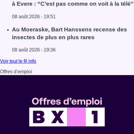
à Evere : “C’est pas comme on voit à la télé”
08 août 2026 - 19:51
Lire l'article Un nouveau club de MMA ouvre ses portes à E
Au Moeraske, Bart Hanssens recense des
insectes de plus en plus rares
08 août 2026 - 19:36
Lire l'article Au Moeraske, Bart Hanssens recense des ins
Voir tout le fil info
Offres d’emploi