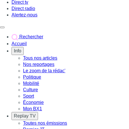
Direct tv
Direct radio
Alertez-nous
Déclencher le menu
Rechercher
Accueil
Info
Tous nos articles
Nos reportages
Le zoom de la rédac'
Politique
Mobilité
Culture
Sport
Économie
Mon BX1
Replay TV
Toutes nos émissions