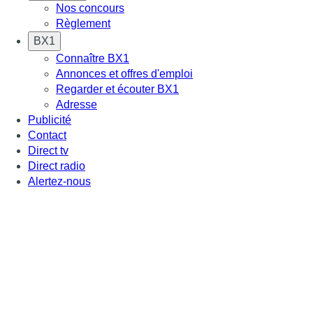
Nos concours
Règlement
BX1
Connaître BX1
Annonces et offres d'emploi
Regarder et écouter BX1
Adresse
Publicité
Contact
Direct tv
Direct radio
Alertez-nous