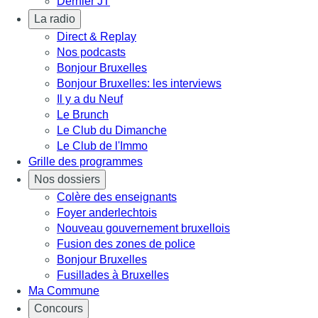
Dernier JT
La radio
Direct & Replay
Nos podcasts
Bonjour Bruxelles
Bonjour Bruxelles: les interviews
Il y a du Neuf
Le Brunch
Le Club du Dimanche
Le Club de l'Immo
Grille des programmes
Nos dossiers
Colère des enseignants
Foyer anderlechtois
Nouveau gouvernement bruxellois
Fusion des zones de police
Bonjour Bruxelles
Fusillades à Bruxelles
Ma Commune
Concours