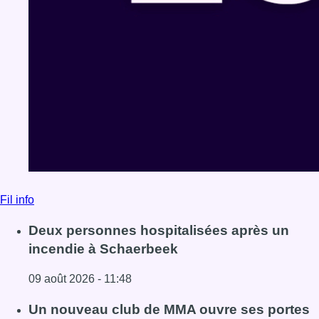
Fil info
Deux personnes hospitalisées après un
incendie à Schaerbeek
09 août 2026 - 11:48
Lire l'article Deux personnes hospitalisées après un inc
Un nouveau club de MMA ouvre ses portes