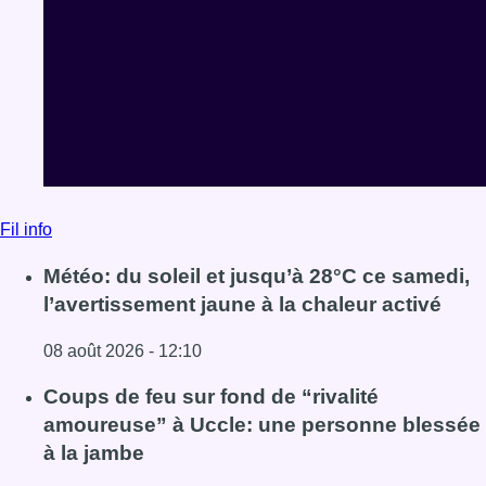
Fil info
Météo: du soleil et jusqu’à 28°C ce samedi,
l’avertissement jaune à la chaleur activé
08 août 2026 - 12:10
Lire l'article Météo: du soleil et jusqu’à 28°C ce samedi, l
Coups de feu sur fond de “rivalité
amoureuse” à Uccle: une personne blessée
à la jambe