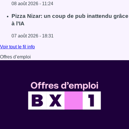
08 août 2026 - 11:24
Lire l'article Coups de feu sur fond de “rivalité amoureus
Pizza Nizar: un coup de pub inattendu grâce
à l’IA
07 août 2026 - 18:31
Lire l'article Pizza Nizar: un coup de pub inattendu grâce à
Voir tout le fil info
Offres d’emploi