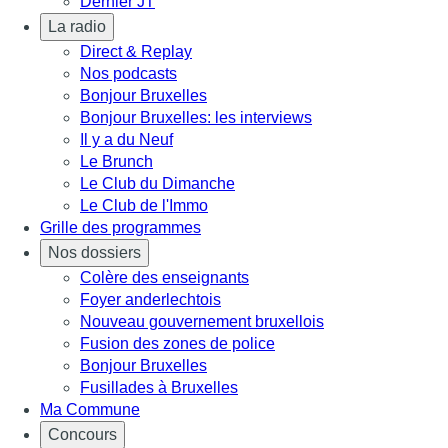
Dernier JT
La radio
Direct & Replay
Nos podcasts
Bonjour Bruxelles
Bonjour Bruxelles: les interviews
Il y a du Neuf
Le Brunch
Le Club du Dimanche
Le Club de l'Immo
Grille des programmes
Nos dossiers
Colère des enseignants
Foyer anderlechtois
Nouveau gouvernement bruxellois
Fusion des zones de police
Bonjour Bruxelles
Fusillades à Bruxelles
Ma Commune
Concours