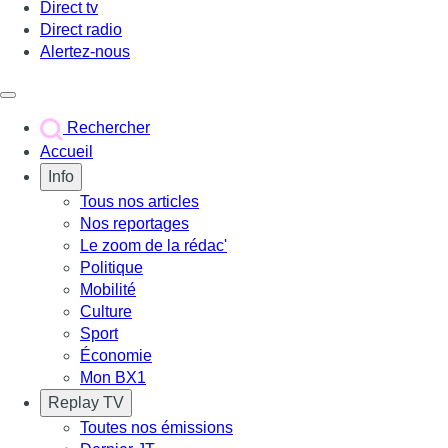
Direct tv
Direct radio
Alertez-nous
Déclencher le menu
Rechercher
Accueil
Info
Tous nos articles
Nos reportages
Le zoom de la rédac'
Politique
Mobilité
Culture
Sport
Économie
Mon BX1
Replay TV
Toutes nos émissions